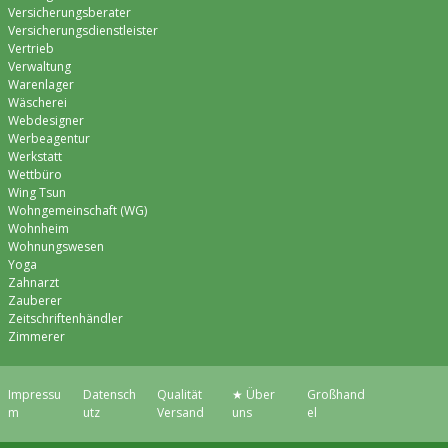
Versicherungsberater
Versicherungsdienstleister
Vertrieb
Verwaltung
Warenlager
Wäscherei
Webdesigner
Werbeagentur
Werkstatt
Wettbüro
Wing Tsun
Wohngemeinschaft (WG)
Wohnheim
Wohnungswesen
Yoga
Zahnarzt
Zauberer
Zeitschriftenhändler
Zimmerer
Impressu
Datensch
Qualität
★ Über
Großhand
m
utz
Versand
uns
el