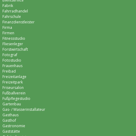
Eventservice
Fabrik
Fahrradhandel
Fahrschule
Finanzdienstleister
Firma
Firmen
Fitnessstudio
Fliesenleger
Forstwirtschaft
Fotograf
Fotostudio
Frauenhaus
Freibad
Freizeitanlage
Freizeitpark
Friseursalon
Fußballverein
Fußpflegestudio
Gartenbau
Gas- / Wasserinstallateur
Gasthaus
Gasthof
Gastronomie
Gaststätte