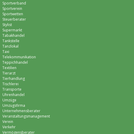
Sportverband
Sportverein
Sportwetten
Steuerberater
Stylist
Supermarkt
Tabakhandel
Tankstelle
Tanzlokal
Taxi
Telekommunikation
Teppichhandel
Textilien
Tierarzt
Tierhandlung
Tischlerei
Transporte
Uhrenhandel
Umzüge
Umzugsfirma
Unternehmensberater
Veranstaltungsmanagement
Verein
Verkehr
Vermögensberater