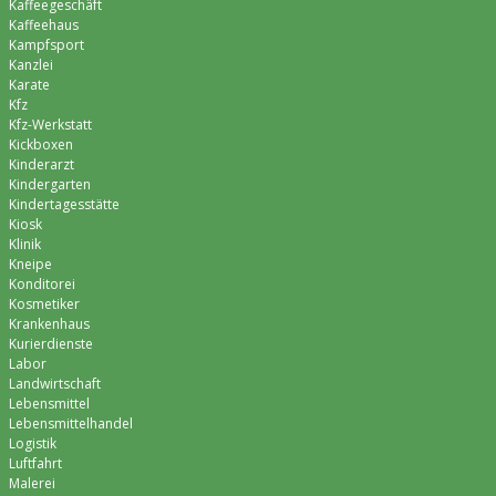
Kaffeegeschäft
Kaffeehaus
Kampfsport
Kanzlei
Karate
Kfz
Kfz-Werkstatt
Kickboxen
Kinderarzt
Kindergarten
Kindertagesstätte
Kiosk
Klinik
Kneipe
Konditorei
Kosmetiker
Krankenhaus
Kurierdienste
Labor
Landwirtschaft
Lebensmittel
Lebensmittelhandel
Logistik
Luftfahrt
Malerei