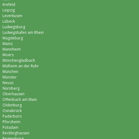
Krefeld
Leipzig
Leverkusen
Lübeck
Ludwigsburg
Ludwigshafen am Rhein
Magdeburg
Mainz
Mannheim
Moers
Mönchen­gladbach
Mülheim an der Ruhr
München
Münster
Neuss
Nürnberg
Oberhausen
Offenbach am Main
Oldenburg
Osnabrück
Paderborn
Pforzheim
Potsdam
Recklinghausen
Regensburg