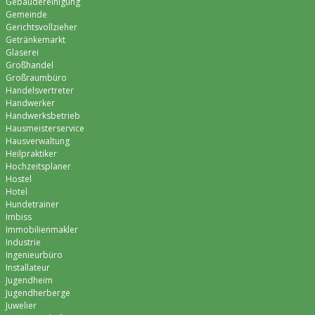
Gebäudereinigung
Gemeinde
Gerichtsvollzieher
Getränkemarkt
Glaserei
Großhandel
Großraumbüro
Handelsvertreter
Handwerker
Handwerksbetrieb
Hausmeisterservice
Hausverwaltung
Heilpraktiker
Hochzeitsplaner
Hostel
Hotel
Hundetrainer
Imbiss
Immobilienmakler
Industrie
Ingenieurbüro
Installateur
Jugendheim
Jugendherberge
Juwelier