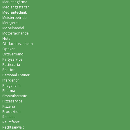
Marketingfirma
Mediengestalter
Medizintechnik
Meisterbetrieb
Metzgerei
Möbelhandel
Motorradhandel
Notar
Obdachlosenheim
Optiker
Ortsverband
Partyservice
Pasticceria
Pension
Personal Trainer
Pferdehof
Pflegeheim
Pharma
Physiotherapie
Pizzaservice
Pizzeria
Produktion
Rathaus
Raumfahrt
Rechtsanwalt