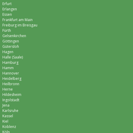
Erfurt
Erlangen
Essen
Frankfurt am Main
Freiburg im Breisgau
Fürth
Gelsenkirchen
Göttingen
Gütersloh
Hagen
Halle (Saale)
Hamburg
Hamm
Hannover
Heidelberg
Heilbronn
Herne
Hildesheim
Ingolstadt
Jena
Karlsruhe
Kassel
Kiel
Koblenz
Köln