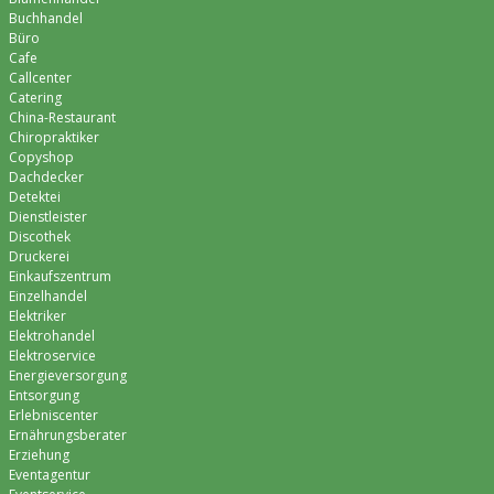
Buchhandel
Büro
Cafe
Callcenter
Catering
China-Restaurant
Chiropraktiker
Copyshop
Dachdecker
Detektei
Dienstleister
Discothek
Druckerei
Einkaufszentrum
Einzelhandel
Elektriker
Elektrohandel
Elektroservice
Energieversorgung
Entsorgung
Erlebniscenter
Ernährungsberater
Erziehung
Eventagentur