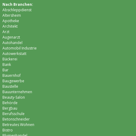
Nach Branchen:
Abschleppdienst
Altersheim
Apotheke
Architekt
Arzt
Augenarzt
Autohandel
Automobil Industrie
Autowerkstatt
Bäckerei
Bank
Bar
Bauernhof
Baugewerbe
Baustelle
Bauunternehmen
Beauty-Salon
Behörde
Bergbau
Berufsschule
Betonschneider
Betreutes Wohnen
Bistro
Blumenhandel