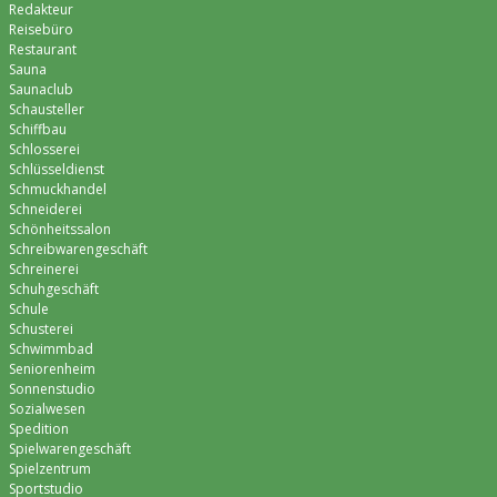
Redakteur
Reisebüro
Restaurant
Sauna
Saunaclub
Schausteller
Schiffbau
Schlosserei
Schlüsseldienst
Schmuckhandel
Schneiderei
Schönheitssalon
Schreibwarengeschäft
Schreinerei
Schuhgeschäft
Schule
Schusterei
Schwimmbad
Seniorenheim
Sonnenstudio
Sozialwesen
Spedition
Spielwarengeschäft
Spielzentrum
Sportstudio