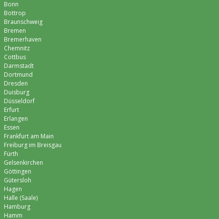
Bonn
Bottrop
Braunschweig
Bremen
Bremer­haven
Chemnitz
Cottbus
Darmstadt
Dortmund
Dresden
Duisburg
Düsseldorf
Erfurt
Erlangen
Essen
Frankfurt am Main
Freiburg im Breisgau
Fürth
Gelsenkirchen
Göttingen
Gütersloh
Hagen
Halle (Saale)
Hamburg
Hamm