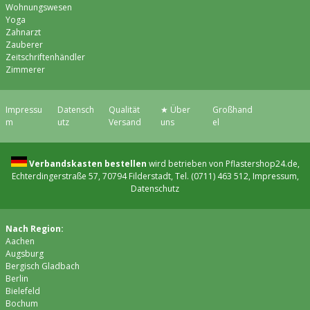
Wohnungswesen
Yoga
Zahnarzt
Zauberer
Zeitschriftenhändler
Zimmerer
Impressu
Datensch
Qualität
★ Über
Großhand
m
utz
Versand
uns
el
Verbandskasten bestellen
wird betrieben von Pflastershop24.de,
Echterdingerstraße 57, 70794 Filderstadt, Tel. (0711) 463 512,
Impressum
,
Datenschutz
Nach Region:
Aachen
Augsburg
Bergisch Gladbach
Berlin
Bielefeld
Bochum