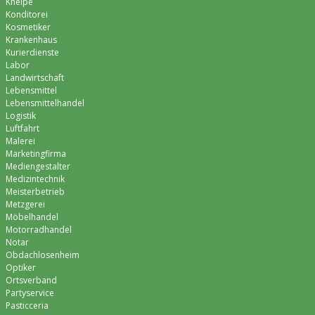
Kneipe
Konditorei
Kosmetiker
Krankenhaus
Kurierdienste
Labor
Landwirtschaft
Lebensmittel
Lebensmittelhandel
Logistik
Luftfahrt
Malerei
Marketingfirma
Mediengestalter
Medizintechnik
Meisterbetrieb
Metzgerei
Möbelhandel
Motorradhandel
Notar
Obdachlosenheim
Optiker
Ortsverband
Partyservice
Pasticceria