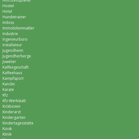
Hochzeitsplaner
Hostel
Hotel
Hundetrainer
Imbiss
Immobilienmakler
Industrie
Ingenieurbüro
Installateur
Jugendheim
Jugendherberge
Juwelier
Kaffeegeschäft
Kaffeehaus
Kampfsport
Kanzlei
Karate
Kfz
Kfz-Werkstatt
Kickboxen
Kinderarzt
Kindergarten
Kindertagesstätte
Kiosk
Klinik