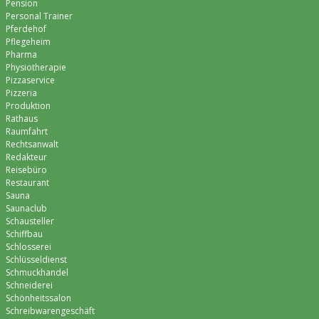
Pension
Personal Trainer
Pferdehof
Pflegeheim
Pharma
Physiotherapie
Pizzaservice
Pizzeria
Produktion
Rathaus
Raumfahrt
Rechtsanwalt
Redakteur
Reisebüro
Restaurant
Sauna
Saunaclub
Schausteller
Schiffbau
Schlosserei
Schlüsseldienst
Schmuckhandel
Schneiderei
Schönheitssalon
Schreibwarengeschäft