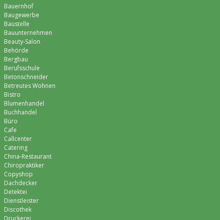
Bauernhof
Baugewerbe
Baustelle
Bauunternehmen
Beauty-Salon
Behörde
Bergbau
Berufsschule
Betonschneider
Betreutes Wohnen
Bistro
Blumenhandel
Buchhandel
Büro
Cafe
Callcenter
Catering
China-Restaurant
Chiropraktiker
Copyshop
Dachdecker
Detektei
Dienstleister
Discothek
Druckerei