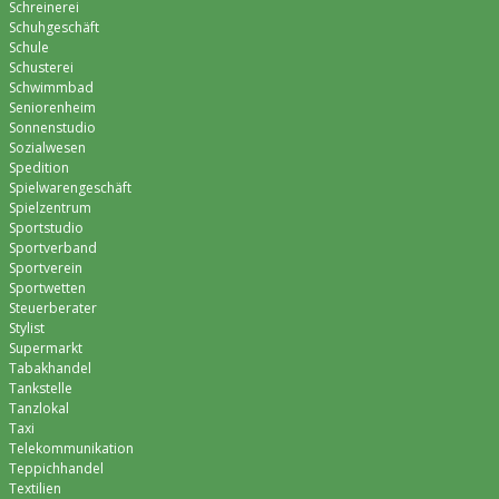
Schreinerei
Schuhgeschäft
Schule
Schusterei
Schwimmbad
Seniorenheim
Sonnenstudio
Sozialwesen
Spedition
Spielwarengeschäft
Spielzentrum
Sportstudio
Sportverband
Sportverein
Sportwetten
Steuerberater
Stylist
Supermarkt
Tabakhandel
Tankstelle
Tanzlokal
Taxi
Telekommunikation
Teppichhandel
Textilien