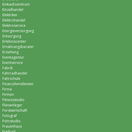
Einkaufszentrum
Einzelhandel
Elektriker
Elektrohandel
Elektroservice
Energieversorgung
Entsorgung
Erlebniscenter
Ernährungsberater
Erziehung
Eventagentur
Eventservice
Fabrik
Fahrradhandel
Fahrschule
Finanzdienstleister
Firma
Firmen
Fitnessstudio
Fliesenleger
Forstwirtschaft
Fotograf
Fotostudio
Frauenhaus
Freibad