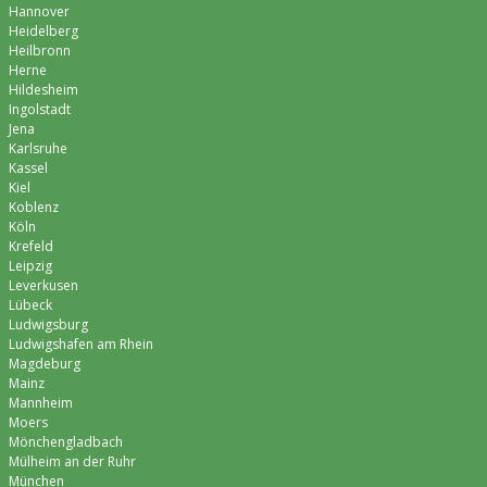
Hannover
Heidelberg
Heilbronn
Herne
Hildesheim
Ingolstadt
Jena
Karlsruhe
Kassel
Kiel
Koblenz
Köln
Krefeld
Leipzig
Leverkusen
Lübeck
Ludwigsburg
Ludwigshafen am Rhein
Magdeburg
Mainz
Mannheim
Moers
Mönchen­gladbach
Mülheim an der Ruhr
München