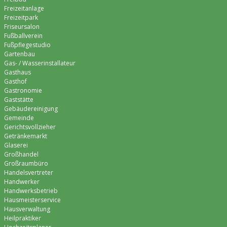
Freizeitanlage
Freizeitpark
Friseursalon
Fußballverein
Fußpflegestudio
Gartenbau
Gas- / Wasserinstallateur
Gasthaus
Gasthof
Gastronomie
Gaststätte
Gebäudereinigung
Gemeinde
Gerichtsvollzieher
Getränkemarkt
Glaserei
Großhandel
Großraumbüro
Handelsvertreter
Handwerker
Handwerksbetrieb
Hausmeisterservice
Hausverwaltung
Heilpraktiker