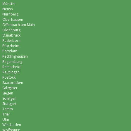
Münster
Neuss
Nürnberg
Oberhausen
Offenbach am Main
Oldenburg
Osnabrück
Paderborn
Pforzheim
Potsdam
Recklinghausen
Regensburg
Remscheid
Reutlingen
Rostock
Saarbrücken
Salzgitter
Siegen
Solingen
Stuttgart
Tamm
Trier
Ulm
Wiesbaden
Wolfsburg