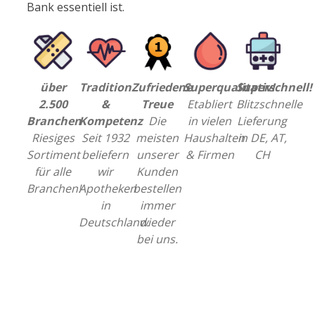
Bank essentiell ist.
über
Tradition
Zufriedene
Superqualitativ!
Superschnell!
2.500
&
Treue
Etabliert
Blitzschnelle
Branchen
Kompetenz
Die
in vielen
Lieferung
Riesiges
Seit 1932
meisten
Haushalten
in DE, AT,
Sortiment
beliefern
unserer
& Firmen
CH
für alle
wir
Kunden
Branchen!
Apotheken
bestellen
in
immer
Deutschland.
wieder
bei uns.