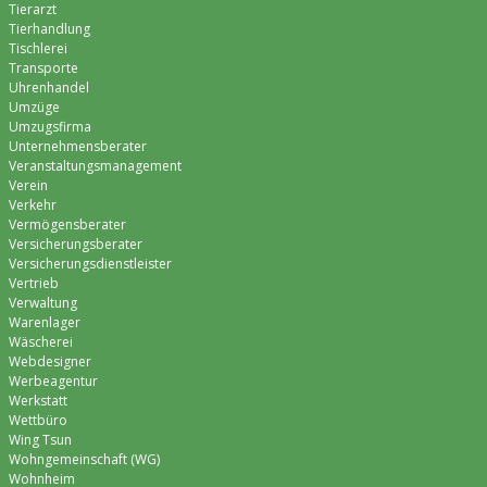
Tierarzt
Tierhandlung
Tischlerei
Transporte
Uhrenhandel
Umzüge
Umzugsfirma
Unternehmensberater
Veranstaltungsmanagement
Verein
Verkehr
Vermögensberater
Versicherungsberater
Versicherungsdienstleister
Vertrieb
Verwaltung
Warenlager
Wäscherei
Webdesigner
Werbeagentur
Werkstatt
Wettbüro
Wing Tsun
Wohngemeinschaft (WG)
Wohnheim