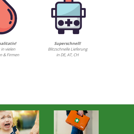
alitativ!
Superschnell!
 in vielen
Blitzschnelle Lieferung
n & Firmen
in DE, AT, CH