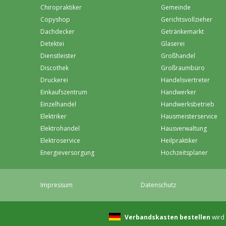
Chiropraktiker
Gemeinde
Copyshop
Gerichtsvollzieher
Dachdecker
Getränkemarkt
Detektei
Glaserei
Dienstleister
Großhandel
Discothek
Großraumbüro
Druckerei
Handelsvertreter
Einkaufszentrum
Handwerker
Einzelhandel
Handwerksbetrieb
Elektriker
Hausmeisterservice
Elektrohandel
Hausverwaltung
Elektroservice
Heilpraktiker
Energieversorgung
Hochzeitsplaner
Impressum
Datenschutz
Verbandskasten bestellen
wird 