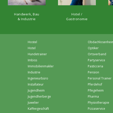
Hotel /
Handwerk, Bau
Gastronomie
& Industrie
Hostel
Obdachlosenhei
Hotel
Optiker
Hundetrainer
Ortsverband
Imbiss
Partyservice
Immobilienmakler
Pasticceria
Industrie
Pension
Ingenieurbüro
Personal Trainer
Installateur
Pferdehof
Jugendheim
Pflegeheim
Jugendherberge
Pharma
Juwelier
Physiotherapie
Kaffeegeschäft
Pizzaservice