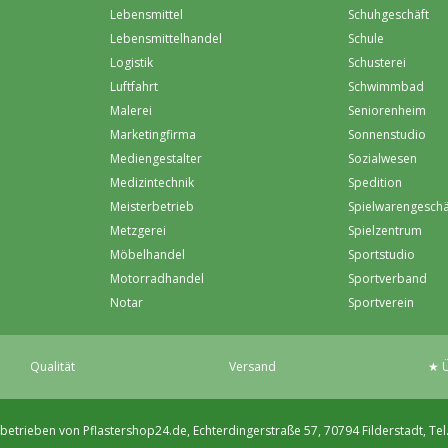
Lebensmittel
Schuhgeschäft
Lebensmittelhandel
Schule
Logistik
Schusterei
Luftfahrt
Schwimmbad
Malerei
Seniorenheim
Marketingfirma
Sonnenstudio
Mediengestalter
Sozialwesen
Medizintechnik
Spedition
Meisterbetrieb
Spielwarengeschä
Metzgerei
Spielzentrum
Möbelhandel
Sportstudio
Motorradhandel
Sportverband
Notar
Sportverein
Qualität
Versand
★ Ü
betrieben von Pflastershop24.de, Echterdingerstraße 57, 70794 Filderstadt, Tel