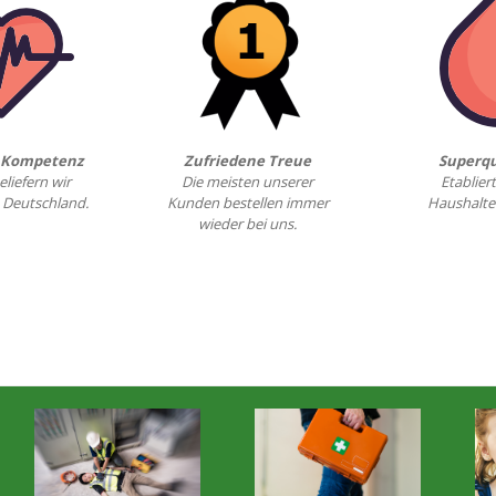
& Kompetenz
Zufriedene Treue
Superqu
eliefern wir
Die meisten unserer
Etabliert
 Deutschland.
Kunden bestellen immer
Haushalte
wieder bei uns.