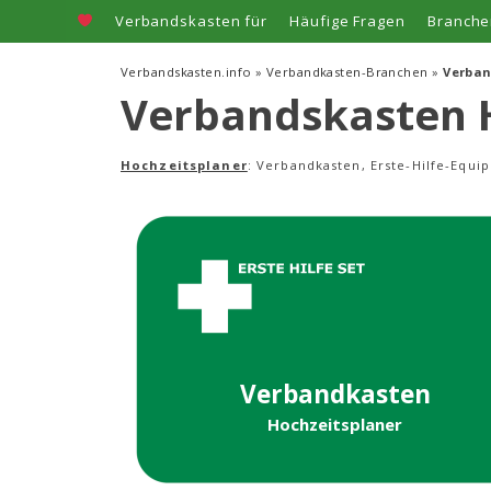
Zum
Verbandskasten für
Häufige Fragen
Branche
Inhalt
springen
Verbandskasten.info
»
Verbandkasten-Branchen
»
Verban
Verbandskasten 
Hochzeitsplaner
: Verbandkasten, Erste-Hilfe-Equi
Verbandkasten
Hochzeitsplaner