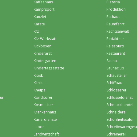
Kaffeehaus
Pizzeria
Kampfsport
Produktion
Kanzlei
Rathaus
Karate
Raumfahrt
Kfz
Rechtsanwalt
Kfz-Werkstatt
Redakteur
Kickboxen
Reisebüro
Kinderarzt
Restaurant
Kindergarten
Sauna
Kindertagesstätte
Saunaclub
Kiosk
Schausteller
Klinik
Schiffbau
Kneipe
Schlosserei
eur
Konditorei
Schlüsseldienst
Kosmetiker
Schmuckhandel
Krankenhaus
Schneiderei
Kurierdienste
Schönheitssalon
Labor
Schreibwarenges
Landwirtschaft
Schreinerei