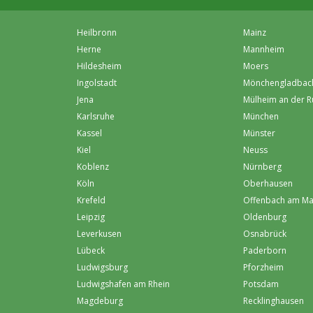
Heilbronn
Mainz
Herne
Mannheim
Hildesheim
Moers
Ingolstadt
Mönchen­gladbac
Jena
Mülheim an der R
Karlsruhe
München
Kassel
Münster
Kiel
Neuss
Koblenz
Nürnberg
Köln
Oberhausen
Krefeld
Offenbach am Ma
Leipzig
Oldenburg
Leverkusen
Osnabrück
Lübeck
Paderborn
Ludwigsburg
Pforzheim
Ludwigshafen am Rhein
Potsdam
Magdeburg
Recklinghausen