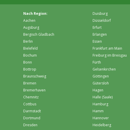
Nach Region:
Duisburg
Aachen
Düsseldorf
Augsburg
Erfurt
Bergisch Gladbach
Erlangen
Berlin
Essen
Bielefeld
Frankfurt am Main
Bochum
Freiburg im Breisgau
Bonn
Fürth
Bottrop
Gelsenkirchen
Braunschweig
Göttingen
Bremen
Gütersloh
Bremer­haven
Hagen
Chemnitz
Halle (Saale)
Cottbus
Hamburg
Darmstadt
Hamm
Dortmund
Hannover
Dresden
Heidelberg