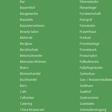
Bar
Fitnessstudio
Bauernhof
Fliesenleger
Baugewerbe
Forstwirtschaft
Baustelle
Fotograf
Bauunternehmen
Fotostudio
Beauty-Salon
Frauenhaus
Behörde
Freibad
Bergbau
Freizeitanlage
Berufsschule
Freizeitpark
Betonschneider
Friseursalon
Betreutes Wohnen
Fußballverein
Bistro
Fußpflegestudio
Blumenhandel
Gartenbau
Buchhandel
Gas- / Wasserinstallat
Büro
Gasthaus
Cafe
Gasthof
Callcenter
Gastronomie
Catering
Gaststätte
China-Restaurant
Gebäudereinigung