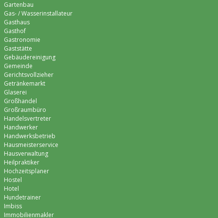
Gartenbau
Gas- / Wasserinstallateur
Gasthaus
Gasthof
Gastronomie
Gaststätte
Gebäudereinigung
Gemeinde
Gerichtsvollzieher
Getränkemarkt
Glaserei
Großhandel
Großraumbüro
Handelsvertreter
Handwerker
Handwerksbetrieb
Hausmeisterservice
Hausverwaltung
Heilpraktiker
Hochzeitsplaner
Hostel
Hotel
Hundetrainer
Imbiss
Immobilienmakler