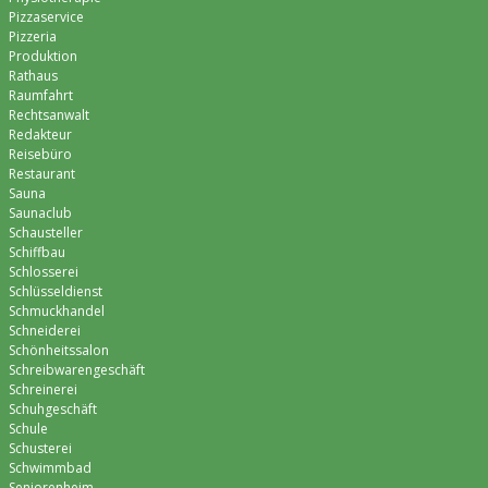
Pizzaservice
Pizzeria
Produktion
Rathaus
Raumfahrt
Rechtsanwalt
Redakteur
Reisebüro
Restaurant
Sauna
Saunaclub
Schausteller
Schiffbau
Schlosserei
Schlüsseldienst
Schmuckhandel
Schneiderei
Schönheitssalon
Schreibwarengeschäft
Schreinerei
Schuhgeschäft
Schule
Schusterei
Schwimmbad
Seniorenheim