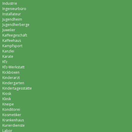
Industrie
Ingenieurbüro
Installateur
Jugendheim
Jugendherberge
Juwelier
Kaffeegeschäft
Kaffeehaus
Kampfsport
Kanzlei
Karate
Kfz
Kfz-Werkstatt
Kickboxen
Kinderarzt
Kindergarten
Kindertagesstätte
Kiosk
Klinik
Kneipe
Konditorei
Kosmetiker
Krankenhaus
Kurierdienste
Labor