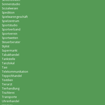
Sonnenstudio
Sozialwesen
Spedition
Spielwarengeschäft
Spielzentrum
Sportstudio
Sportverband
Sportverein
Sportwetten
Steuerberater
Stylist
Supermarkt
Tabakhandel
Tankstelle
Tanzlokal
Taxi
Telekommunikation
Teppichhandel
Textilien
Tierarzt
Tierhandlung
Tischlerei
Transporte
Uhrenhandel