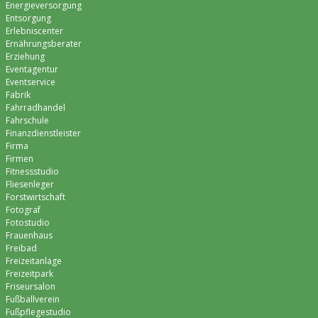
Energieversorgung
Entsorgung
Erlebniscenter
Ernährungsberater
Erziehung
Eventagentur
Eventservice
Fabrik
Fahrradhandel
Fahrschule
Finanzdienstleister
Firma
Firmen
Fitnessstudio
Fliesenleger
Forstwirtschaft
Fotograf
Fotostudio
Frauenhaus
Freibad
Freizeitanlage
Freizeitpark
Friseursalon
Fußballverein
Fußpflegestudio