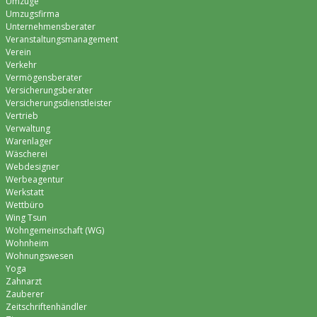
Umzüge
Umzugsfirma
Unternehmensberater
Veranstaltungsmanagement
Verein
Verkehr
Vermögensberater
Versicherungsberater
Versicherungsdienstleister
Vertrieb
Verwaltung
Warenlager
Wäscherei
Webdesigner
Werbeagentur
Werkstatt
Wettbüro
Wing Tsun
Wohngemeinschaft (WG)
Wohnheim
Wohnungswesen
Yoga
Zahnarzt
Zauberer
Zeitschriftenhändler