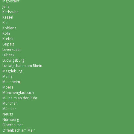
Ingolstadt
Jena
Karlsruhe
Kassel
Kiel
Koblenz
Köln
Krefeld
Leipzig
Leverkusen
Lübeck
Ludwigsburg
Ludwigshafen am Rhein
Magdeburg
Mainz
Mannheim
Moers
Mönchen­gladbach
Mülheim an der Ruhr
München
Münster
Neuss
Nürnberg
Oberhausen
Offenbach am Main