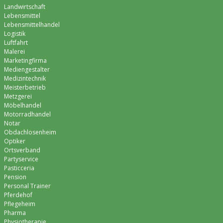
Landwirtschaft
Lebensmittel
Lebensmittelhandel
Logistik
Luftfahrt
Malerei
Marketingfirma
Mediengestalter
Medizintechnik
Meisterbetrieb
Metzgerei
Möbelhandel
Motorradhandel
Notar
Obdachlosenheim
Optiker
Ortsverband
Partyservice
Pasticceria
Pension
Personal Trainer
Pferdehof
Pflegeheim
Pharma
Physiotherapie