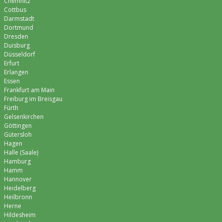
Chemnitz
Cottbus
Darmstadt
Dortmund
Dresden
Duisburg
Düsseldorf
Erfurt
Erlangen
Essen
Frankfurt am Main
Freiburg im Breisgau
Fürth
Gelsenkirchen
Göttingen
Gütersloh
Hagen
Halle (Saale)
Hamburg
Hamm
Hannover
Heidelberg
Heilbronn
Herne
Hildesheim