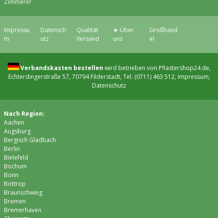
Zimmerer
Impressu
Datensch
Qualität
★ Über
Großhand
m
utz
Versand
uns
el
Verbandskasten bestellen
wird betrieben von Pflastershop24.de,
Echterdingerstraße 57, 70794 Filderstadt, Tel. (0711) 463 512,
Impressum
,
Datenschutz
Nach Region:
Aachen
Augsburg
Bergisch Gladbach
Berlin
Bielefeld
Bochum
Bonn
Bottrop
Braunschweig
Bremen
Bremer­haven