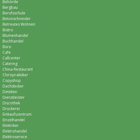
Behörde
Bergbau
Berufsschule
Betonschneider
Betreutes Wohnen
Bistro
Blumenhandel
Buchhandel
Büro
Cafe
Callcenter
Catering
China-Restaurant
Chiropraktiker
Copyshop
Dachdecker
Detektei
Dienstleister
Discothek
Druckerei
Einkaufszentrum
Einzelhandel
Elektriker
Elektrohandel
Elektroservice