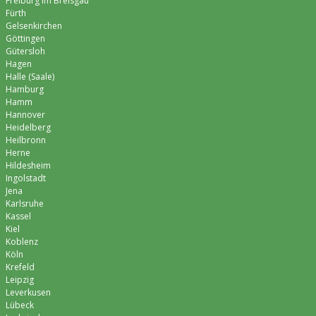
Freiburg im Breisgau
Fürth
Gelsenkirchen
Göttingen
Gütersloh
Hagen
Halle (Saale)
Hamburg
Hamm
Hannover
Heidelberg
Heilbronn
Herne
Hildesheim
Ingolstadt
Jena
Karlsruhe
Kassel
Kiel
Koblenz
Köln
Krefeld
Leipzig
Leverkusen
Lübeck