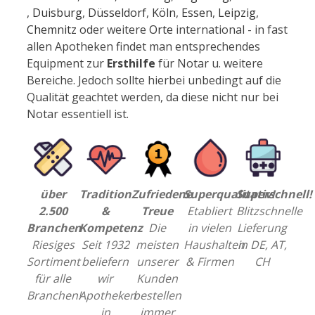
,
Duisburg
,
Düsseldorf
,
Köln
,
Essen
,
Leipzig
,
Chemnitz
oder weitere
Orte
international - in fast
allen Apotheken findet man entsprechendes
Equipment zur
Ersthilfe
für Notar u. weitere
Bereiche. Jedoch sollte hierbei unbedingt auf die
Qualität geachtet werden, da diese nicht nur bei
Notar essentiell ist.
über
Tradition
Zufriedene
Superqualitativ!
Superschnell!
2.500
&
Treue
Etabliert
Blitzschnelle
Branchen
Kompetenz
Die
in vielen
Lieferung
Riesiges
Seit 1932
meisten
Haushalten
in DE, AT,
Sortiment
beliefern
unserer
& Firmen
CH
für alle
wir
Kunden
Branchen!
Apotheken
bestellen
in
immer