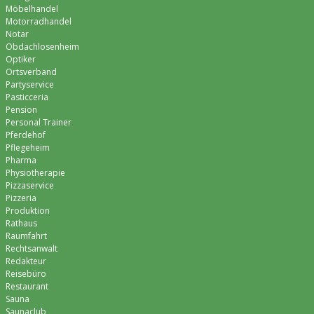
Möbelhandel
Motorradhandel
Notar
Obdachlosenheim
Optiker
Ortsverband
Partyservice
Pasticceria
Pension
Personal Trainer
Pferdehof
Pflegeheim
Pharma
Physiotherapie
Pizzaservice
Pizzeria
Produktion
Rathaus
Raumfahrt
Rechtsanwalt
Redakteur
Reisebüro
Restaurant
Sauna
Saunaclub