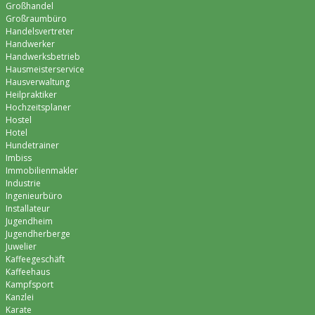
Großhandel
Großraumbüro
Handelsvertreter
Handwerker
Handwerksbetrieb
Hausmeisterservice
Hausverwaltung
Heilpraktiker
Hochzeitsplaner
Hostel
Hotel
Hundetrainer
Imbiss
Immobilienmakler
Industrie
Ingenieurbüro
Installateur
Jugendheim
Jugendherberge
Juwelier
Kaffeegeschäft
Kaffeehaus
Kampfsport
Kanzlei
Karate