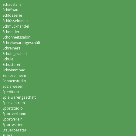
Schausteller
Schiffbau
Schlosserei
Schlüsseldienst
Schmuckhandel
Schneiderei
Schönheitssalon
Schreibwarengeschäft
Schreinerei
Schuhgeschäft
Schule
Schusterei
Schwimmbad
Seniorenheim
Sonnenstudio
Sozialwesen
Spedition
Spielwarengeschäft
Spielzentrum
Sportstudio
Sportverband
Sportverein
Sportwetten
Steuerberater
Stylist