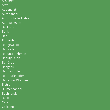
Architekt
Arzt
Augenarzt
Autohandel
Automobil Industrie
Autowerkstatt
Bäckerei
Bank
Bar
Bauernhof
Baugewerbe
Baustelle
Bauunternehmen
Beauty-Salon
Behörde
Bergbau
Berufsschule
Betonschneider
Betreutes Wohnen
Bistro
Blumenhandel
Buchhandel
Büro
Cafe
Callcenter