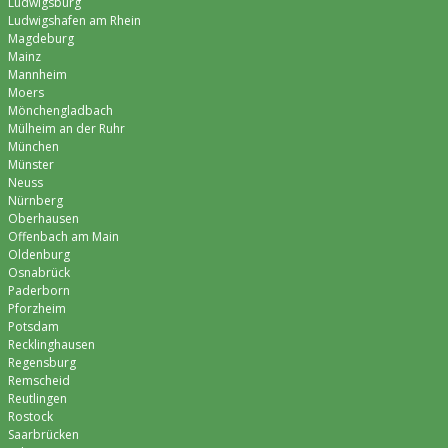
Ludwigsburg
Ludwigshafen am Rhein
Magdeburg
Mainz
Mannheim
Moers
Mönchen­gladbach
Mülheim an der Ruhr
München
Münster
Neuss
Nürnberg
Oberhausen
Offenbach am Main
Oldenburg
Osnabrück
Paderborn
Pforzheim
Potsdam
Recklinghausen
Regensburg
Remscheid
Reutlingen
Rostock
Saarbrücken