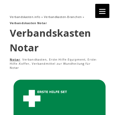
Zum
Inhalt
springen
Verbandskasten.info
»
Verbandkasten-Branchen
»
Verbandskasten Notar
Verbandskasten
Notar
Notar
: Verbandkasten, Erste-Hilfe-Equipment, Erste-
Hilfe-Koffer, Verbandmittel zur Wundheilung für
Notar