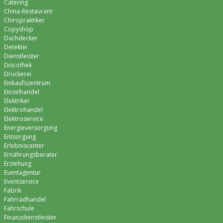
Catering
China-Restaurant
Chiropraktiker
Copyshop
Dachdecker
Detektei
Dienstleister
Discothek
Druckerei
Einkaufszentrum
Einzelhandel
Elektriker
Elektrohandel
Elektroservice
Energieversorgung
Entsorgung
Erlebniscenter
Ernährungsberater
Erziehung
Eventagentur
Eventservice
Fabrik
Fahrradhandel
Fahrschule
Finanzdienstleister