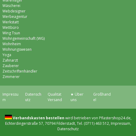
Warenlager
Wäscherei
Webdesigner
Werbeagentur
Werkstatt
Wettbüro
Wing Tsun
Wohngemeinschaft (WG)
Wohnheim
Wohnungswesen
Yoga
Zahnarzt
Zauberer
Zeitschriftenhändler
Zimmerer
Impressu
Datensch
Qualität
★ Über
Großhand
m
utz
Versand
uns
el
Verbandskasten bestellen
wird betrieben von Pflastershop24.de,
Echterdingerstraße 57, 70794 Filderstadt, Tel. (0711) 463 512,
Impressum
,
Datenschutz