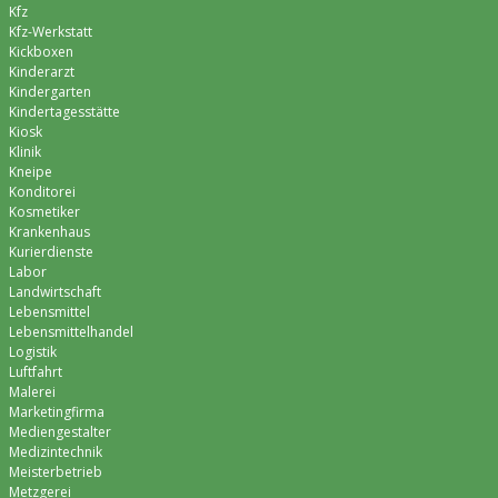
Kfz
Kfz-Werkstatt
Kickboxen
Kinderarzt
Kindergarten
Kindertagesstätte
Kiosk
Klinik
Kneipe
Konditorei
Kosmetiker
Krankenhaus
Kurierdienste
Labor
Landwirtschaft
Lebensmittel
Lebensmittelhandel
Logistik
Luftfahrt
Malerei
Marketingfirma
Mediengestalter
Medizintechnik
Meisterbetrieb
Metzgerei