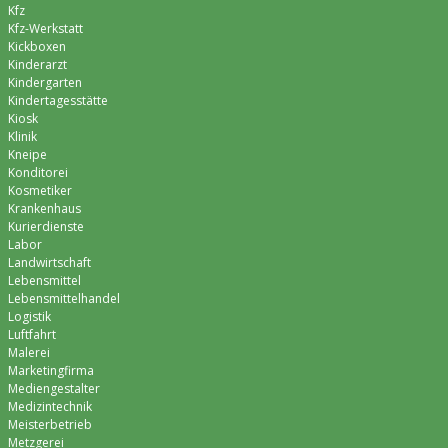
Kfz
Kfz-Werkstatt
Kickboxen
Kinderarzt
Kindergarten
Kindertagesstätte
Kiosk
Klinik
Kneipe
Konditorei
Kosmetiker
Krankenhaus
Kurierdienste
Labor
Landwirtschaft
Lebensmittel
Lebensmittelhandel
Logistik
Luftfahrt
Malerei
Marketingfirma
Mediengestalter
Medizintechnik
Meisterbetrieb
Metzgerei