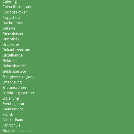
Catering
China-Restaurant
Chiropraktiker
Copyshop
Dachdecker
Detektei
Dienstleister
Discothek
Druckerei
Einkaufszentrum
Einzelhandel
Elektriker
Elektrohandel
Elektroservice
Energieversorgung
Entsorgung
Erlebniscenter
Ernährungsberater
Erziehung
Eventagentur
Eventservice
Fabrik
Fahrradhandel
Fahrschule
Finanzdienstleister