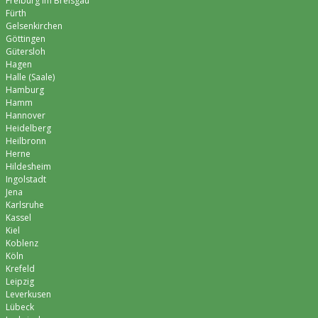
Freiburg im Breisgau
Fürth
Gelsenkirchen
Göttingen
Gütersloh
Hagen
Halle (Saale)
Hamburg
Hamm
Hannover
Heidelberg
Heilbronn
Herne
Hildesheim
Ingolstadt
Jena
Karlsruhe
Kassel
Kiel
Koblenz
Köln
Krefeld
Leipzig
Leverkusen
Lübeck