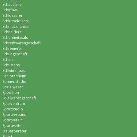
Schausteller
Schiffbau
Schlosserei
Schlüsseldienst
Schmuckhandel
Schneiderei
Schönheitssalon
Schreibwarengeschäft
Schreinerei
Schuhgeschäft
Schule
Schusterei
Schwimmbad
Seniorenheim
Sonnenstudio
Sozialwesen
Spedition
Spielwarengeschäft
Spielzentrum
Sportstudio
Sportverband
Sportverein
Sportwetten
Steuerberater
Stylist