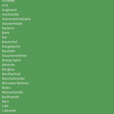
Architekt
Arzt
Augenarzt
Autohandel
Automobil Industrie
Autowerkstatt
Bäckerei
Bank
Bar
Bauernhof
Baugewerbe
Baustelle
Bauunternehmen
Beauty-Salon
Behörde
Bergbau
Berufsschule
Betonschneider
Betreutes Wohnen
Bistro
Blumenhandel
Buchhandel
Büro
Cafe
Callcenter