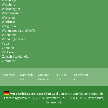
Warenlager
Wäscherei
Webdesigner
Werbeagentur
Werkstatt
Wettbüro
Wing Tsun
Wohngemeinschaft (WG)
Wohnheim
Wohnungswesen
Yoga
Zahnarzt
Zauberer
Zeitschriftenhändler
Zimmerer
Impressu
Datensch
Qualität
★ Über
Großhand
m
utz
Versand
uns
el
Verbandskasten bestellen
wird betrieben von Pflastershop24.de,
Echterdingerstraße 57, 70794 Filderstadt, Tel. (0711) 463 512,
Impressum
,
Datenschutz