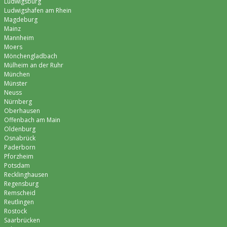
Ludwigsburg
Ludwigshafen am Rhein
Magdeburg
Mainz
Mannheim
Moers
Mönchen­gladbach
Mülheim an der Ruhr
München
Münster
Neuss
Nürnberg
Oberhausen
Offenbach am Main
Oldenburg
Osnabrück
Paderborn
Pforzheim
Potsdam
Recklinghausen
Regensburg
Remscheid
Reutlingen
Rostock
Saarbrücken