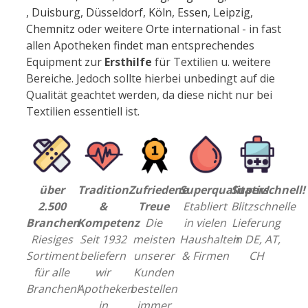
,
Duisburg
,
Düsseldorf
,
Köln
,
Essen
,
Leipzig
,
Chemnitz
oder weitere
Orte
international - in fast
allen Apotheken findet man entsprechendes
Equipment zur
Ersthilfe
für Textilien u. weitere
Bereiche. Jedoch sollte hierbei unbedingt auf die
Qualität geachtet werden, da diese nicht nur bei
Textilien essentiell ist.
über
Tradition
Zufriedene
Superqualitativ!
Superschnell!
2.500
&
Treue
Etabliert
Blitzschnelle
Branchen
Kompetenz
Die
in vielen
Lieferung
Riesiges
Seit 1932
meisten
Haushalten
in DE, AT,
Sortiment
beliefern
unserer
& Firmen
CH
für alle
wir
Kunden
Branchen!
Apotheken
bestellen
in
immer