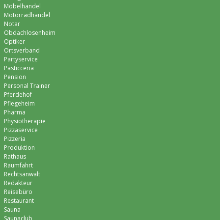
Möbelhandel
Motorradhandel
Notar
Obdachlosenheim
Optiker
Ortsverband
Partyservice
Pasticceria
Pension
Personal Trainer
Pferdehof
Pflegeheim
Pharma
Physiotherapie
Pizzaservice
Pizzeria
Produktion
Rathaus
Raumfahrt
Rechtsanwalt
Redakteur
Reisebüro
Restaurant
Sauna
Saunaclub