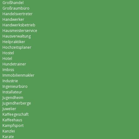
Großhandel
Großraumbüro
Handelsvertreter
Handwerker
Handwerksbetrieb
Hausmeisterservice
Hausverwaltung
Heilpraktiker
Hochzeitsplaner
Hostel
Hotel
Hundetrainer
Imbiss
Immobilienmakler
Industrie
Ingenieurbüro
Installateur
Jugendheim
Jugendherberge
Juwelier
Kaffeegeschäft
Kaffeehaus
Kampfsport
Kanzlei
Karate