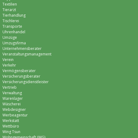
Textilien
Tierarzt
Tierhandlung
Tischlerei
Transporte
Uhrenhandel
Umzüge
Umzugsfirma
Unternehmensberater
Veranstaltungsmanagement
Verein
Verkehr
Vermögensberater
Versicherungsberater
Versicherungsdienstleister
Vertrieb
Verwaltung
Warenlager
Wäscherei
Webdesigner
Werbeagentur
Werkstatt
Wettbüro
Wing Tsun
Wohngemeinschaft (WG)