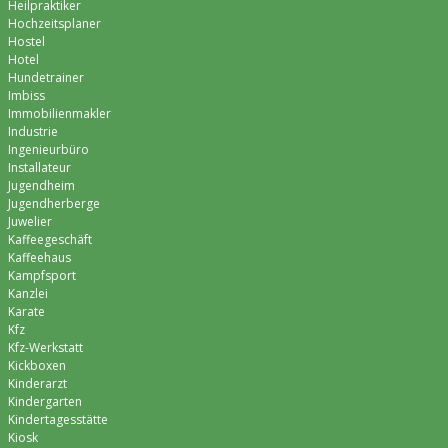
Heilpraktiker
Hochzeitsplaner
Hostel
Hotel
Hundetrainer
Imbiss
Immobilienmakler
Industrie
Ingenieurbüro
Installateur
Jugendheim
Jugendherberge
Juwelier
Kaffeegeschäft
Kaffeehaus
Kampfsport
Kanzlei
Karate
Kfz
Kfz-Werkstatt
Kickboxen
Kinderarzt
Kindergarten
Kindertagesstätte
Kiosk