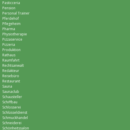
Pasticceria
Pension
Personal Trainer
Pferdehof
Pflegeheim
Pharma
Physiotherapie
Pizzaservice
Pizzeria
Produktion
Rathaus
Raumfahrt
Rechtsanwalt
Redakteur
Reisebüro
Restaurant
Sauna
Saunaclub
Schausteller
Schiffbau
Schlosserei
Schlüsseldienst
Schmuckhandel
Schneiderei
Schönheitssalon