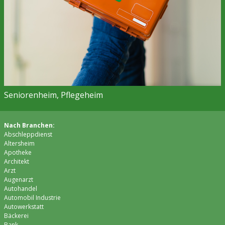
Seniorenheim, Pflegeheim
Nach Branchen:
Abschleppdienst
Altersheim
Apotheke
Architekt
Arzt
Augenarzt
Autohandel
Automobil Industrie
Autowerkstatt
Bäckerei
Bank