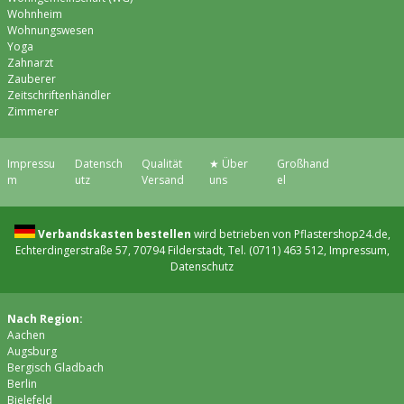
Wohnheim
Wohnungswesen
Yoga
Zahnarzt
Zauberer
Zeitschriftenhändler
Zimmerer
Impressu
Datensch
Qualität
★ Über
Großhand
m
utz
Versand
uns
el
Verbandskasten bestellen
wird betrieben von Pflastershop24.de,
Echterdingerstraße 57, 70794 Filderstadt, Tel. (0711) 463 512,
Impressum
,
Datenschutz
Nach Region:
Aachen
Augsburg
Bergisch Gladbach
Berlin
Bielefeld