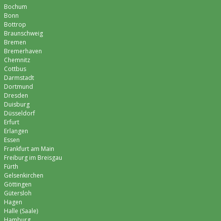
Bochum
Bonn
Bottrop
Braunschweig
Bremen
Bremer­haven
Chemnitz
Cottbus
Darmstadt
Dortmund
Dresden
Duisburg
Düsseldorf
Erfurt
Erlangen
Essen
Frankfurt am Main
Freiburg im Breisgau
Fürth
Gelsenkirchen
Göttingen
Gütersloh
Hagen
Halle (Saale)
Hamburg