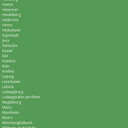
Hamm
Hannover
Heidelberg
Heilbronn
Herne
Hildesheim
Ingolstadt
Jena
Karlsruhe
Kassel
Kiel
Koblenz
Köln
Krefeld
Leipzig
Leverkusen
Lübeck
Ludwigsburg
Ludwigshafen am Rhein
Magdeburg
Mainz
Mannheim
Moers
Mönchen­gladbach
Mülheim an der Ruhr