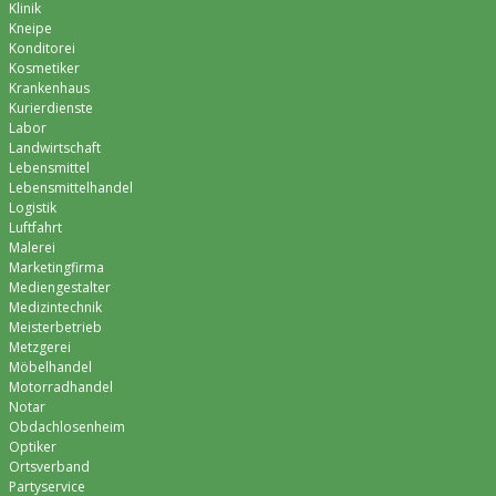
Klinik
Kneipe
Konditorei
Kosmetiker
Krankenhaus
Kurierdienste
Labor
Landwirtschaft
Lebensmittel
Lebensmittelhandel
Logistik
Luftfahrt
Malerei
Marketingfirma
Mediengestalter
Medizintechnik
Meisterbetrieb
Metzgerei
Möbelhandel
Motorradhandel
Notar
Obdachlosenheim
Optiker
Ortsverband
Partyservice