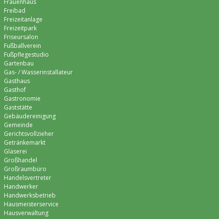
Frauenhaus
Freibad
Freizeitanlage
Freizeitpark
Friseursalon
Fußballverein
Fußpflegestudio
Gartenbau
Gas- / Wasserinstallateur
Gasthaus
Gasthof
Gastronomie
Gaststätte
Gebäudereinigung
Gemeinde
Gerichtsvollzieher
Getränkemarkt
Glaserei
Großhandel
Großraumbüro
Handelsvertreter
Handwerker
Handwerksbetrieb
Hausmeisterservice
Hausverwaltung