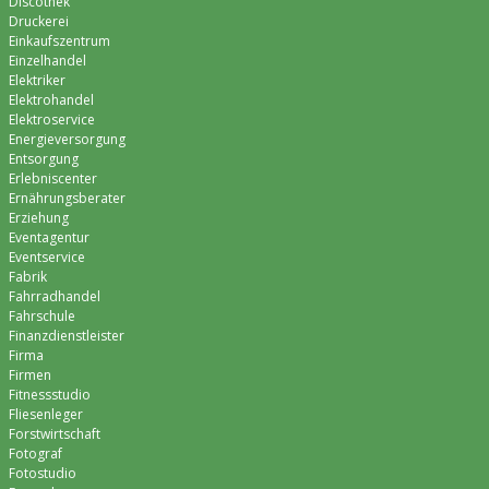
Discothek
Druckerei
Einkaufszentrum
Einzelhandel
Elektriker
Elektrohandel
Elektroservice
Energieversorgung
Entsorgung
Erlebniscenter
Ernährungsberater
Erziehung
Eventagentur
Eventservice
Fabrik
Fahrradhandel
Fahrschule
Finanzdienstleister
Firma
Firmen
Fitnessstudio
Fliesenleger
Forstwirtschaft
Fotograf
Fotostudio