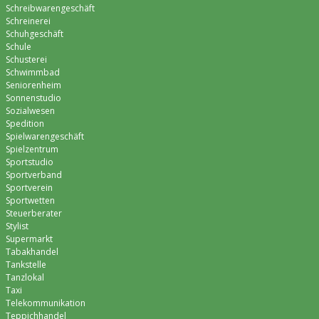
Schreibwarengeschäft
Schreinerei
Schuhgeschäft
Schule
Schusterei
Schwimmbad
Seniorenheim
Sonnenstudio
Sozialwesen
Spedition
Spielwarengeschäft
Spielzentrum
Sportstudio
Sportverband
Sportverein
Sportwetten
Steuerberater
Stylist
Supermarkt
Tabakhandel
Tankstelle
Tanzlokal
Taxi
Telekommunikation
Teppichhandel