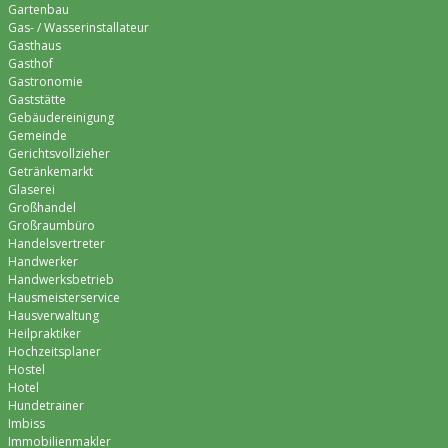
Gartenbau
Gas- / Wasserinstallateur
Gasthaus
Gasthof
Gastronomie
Gaststätte
Gebäudereinigung
Gemeinde
Gerichtsvollzieher
Getränkemarkt
Glaserei
Großhandel
Großraumbüro
Handelsvertreter
Handwerker
Handwerksbetrieb
Hausmeisterservice
Hausverwaltung
Heilpraktiker
Hochzeitsplaner
Hostel
Hotel
Hundetrainer
Imbiss
Immobilienmakler