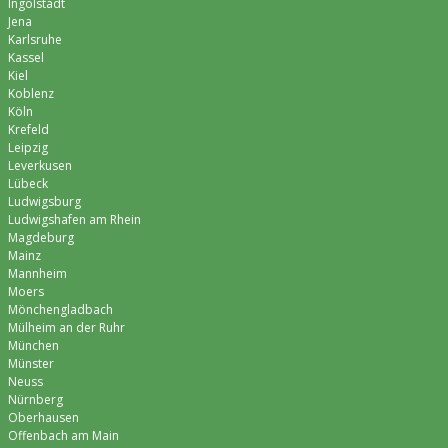
Ingolstadt
Jena
Karlsruhe
Kassel
Kiel
Koblenz
Köln
Krefeld
Leipzig
Leverkusen
Lübeck
Ludwigsburg
Ludwigshafen am Rhein
Magdeburg
Mainz
Mannheim
Moers
Mönchen­gladbach
Mülheim an der Ruhr
München
Münster
Neuss
Nürnberg
Oberhausen
Offenbach am Main