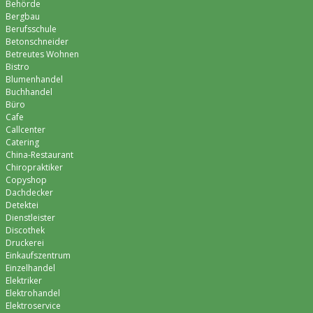
Behörde
Bergbau
Berufsschule
Betonschneider
Betreutes Wohnen
Bistro
Blumenhandel
Buchhandel
Büro
Cafe
Callcenter
Catering
China-Restaurant
Chiropraktiker
Copyshop
Dachdecker
Detektei
Dienstleister
Discothek
Druckerei
Einkaufszentrum
Einzelhandel
Elektriker
Elektrohandel
Elektroservice