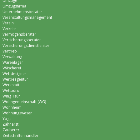
Umzüge
Umzugsfirma
Unternehmensberater
Veranstaltungsmanagement
Verein
Verkehr
Vermögensberater
Versicherungsberater
Versicherungsdienstleister
Vertrieb
Verwaltung
Warenlager
Wäscherei
Webdesigner
Werbeagentur
Werkstatt
Wettbüro
Wing Tsun
Wohngemeinschaft (WG)
Wohnheim
Wohnungswesen
Yoga
Zahnarzt
Zauberer
Zeitschriftenhändler