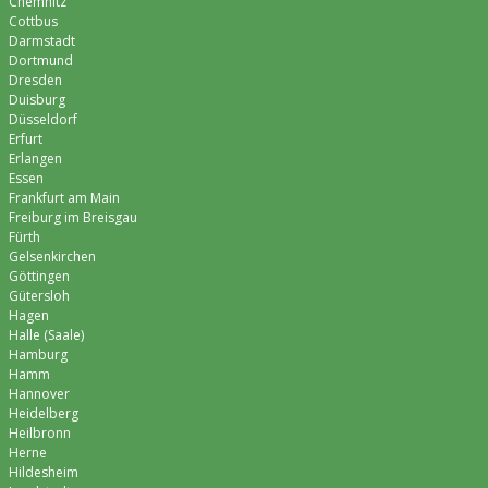
Chemnitz
Cottbus
Darmstadt
Dortmund
Dresden
Duisburg
Düsseldorf
Erfurt
Erlangen
Essen
Frankfurt am Main
Freiburg im Breisgau
Fürth
Gelsenkirchen
Göttingen
Gütersloh
Hagen
Halle (Saale)
Hamburg
Hamm
Hannover
Heidelberg
Heilbronn
Herne
Hildesheim