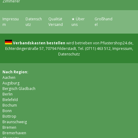
Zimmerer
Impressu
Datensch
Qualität
★ Über
Großhand
m
utz
Versand
uns
el
Verbandskasten bestellen
wird betrieben von Pflastershop24.de,
Echterdingerstraße 57, 70794 Filderstadt, Tel. (0711) 463 512,
Impressum
,
Datenschutz
Nach Region:
Aachen
Augsburg
Bergisch Gladbach
Berlin
Bielefeld
Bochum
Bonn
Bottrop
Braunschweig
Bremen
Bremer­haven