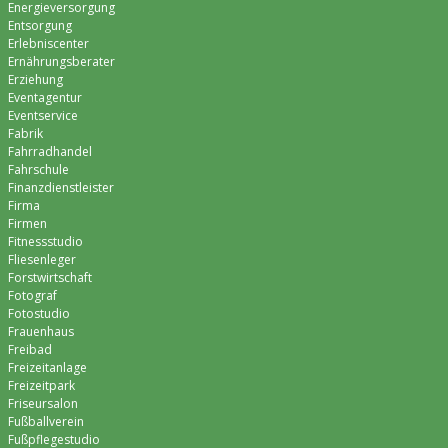
Energieversorgung
Entsorgung
Erlebniscenter
Ernährungsberater
Erziehung
Eventagentur
Eventservice
Fabrik
Fahrradhandel
Fahrschule
Finanzdienstleister
Firma
Firmen
Fitnessstudio
Fliesenleger
Forstwirtschaft
Fotograf
Fotostudio
Frauenhaus
Freibad
Freizeitanlage
Freizeitpark
Friseursalon
Fußballverein
Fußpflegestudio