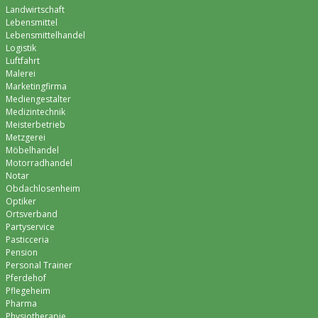
Landwirtschaft
Lebensmittel
Lebensmittelhandel
Logistik
Luftfahrt
Malerei
Marketingfirma
Mediengestalter
Medizintechnik
Meisterbetrieb
Metzgerei
Möbelhandel
Motorradhandel
Notar
Obdachlosenheim
Optiker
Ortsverband
Partyservice
Pasticceria
Pension
Personal Trainer
Pferdehof
Pflegeheim
Pharma
Physiotherapie