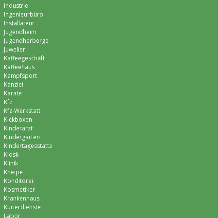
Industrie
Ingenieurbüro
Installateur
Jugendheim
Jugendherberge
Juwelier
Kaffeegeschäft
Kaffeehaus
Kampfsport
Kanzlei
Karate
Kfz
Kfz-Werkstatt
Kickboxen
Kinderarzt
Kindergarten
Kindertagesstätte
Kiosk
Klinik
Kneipe
Konditorei
Kosmetiker
Krankenhaus
Kurierdienste
Labor