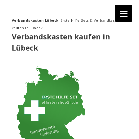
Zum
Inhalt
springen
Verbandskasten Lübeck
: Erste-Hilfe-Sets & Verbandkasten
kaufen in Lübeck
Verbandskasten kaufen in
Lübeck