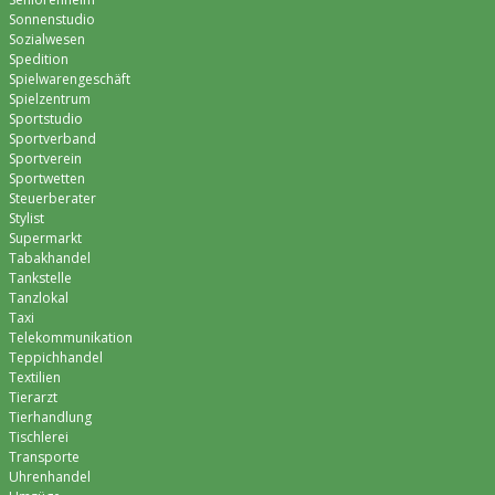
Sonnenstudio
Sozialwesen
Spedition
Spielwarengeschäft
Spielzentrum
Sportstudio
Sportverband
Sportverein
Sportwetten
Steuerberater
Stylist
Supermarkt
Tabakhandel
Tankstelle
Tanzlokal
Taxi
Telekommunikation
Teppichhandel
Textilien
Tierarzt
Tierhandlung
Tischlerei
Transporte
Uhrenhandel