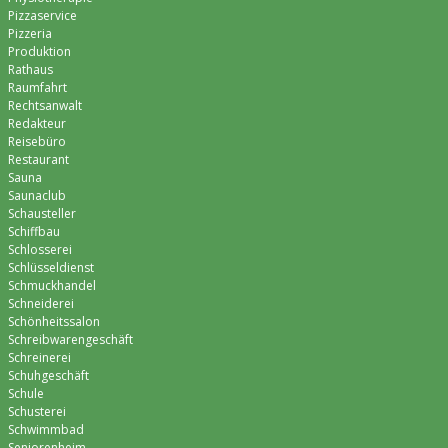
Pizzaservice
Pizzeria
Produktion
Rathaus
Raumfahrt
Rechtsanwalt
Redakteur
Reisebüro
Restaurant
Sauna
Saunaclub
Schausteller
Schiffbau
Schlosserei
Schlüsseldienst
Schmuckhandel
Schneiderei
Schönheitssalon
Schreibwarengeschäft
Schreinerei
Schuhgeschäft
Schule
Schusterei
Schwimmbad
Seniorenheim