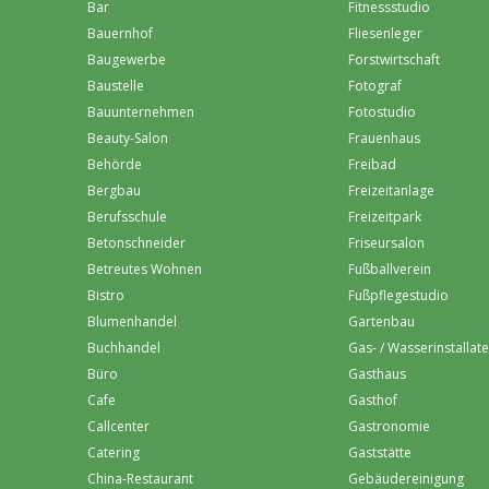
Bar
Fitnessstudio
Bauernhof
Fliesenleger
Baugewerbe
Forstwirtschaft
Baustelle
Fotograf
Bauunternehmen
Fotostudio
Beauty-Salon
Frauenhaus
Behörde
Freibad
Bergbau
Freizeitanlage
Berufsschule
Freizeitpark
Betonschneider
Friseursalon
Betreutes Wohnen
Fußballverein
Bistro
Fußpflegestudio
Blumenhandel
Gartenbau
Buchhandel
Gas- / Wasserinstallat
Büro
Gasthaus
Cafe
Gasthof
Callcenter
Gastronomie
Catering
Gaststätte
China-Restaurant
Gebäudereinigung