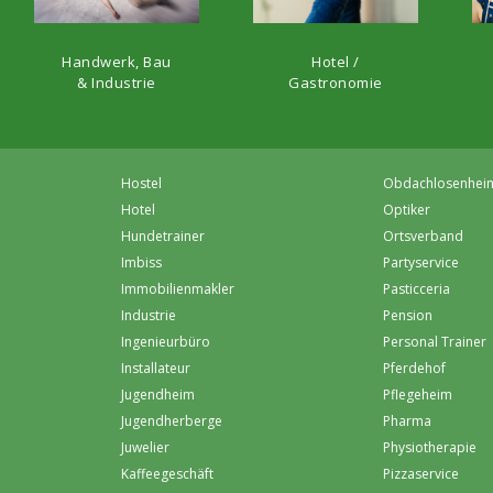
Hotel /
Handwerk, Bau
Gastronomie
& Industrie
Hostel
Obdachlosenhei
Hotel
Optiker
Hundetrainer
Ortsverband
Imbiss
Partyservice
Immobilienmakler
Pasticceria
Industrie
Pension
Ingenieurbüro
Personal Trainer
Installateur
Pferdehof
Jugendheim
Pflegeheim
Jugendherberge
Pharma
Juwelier
Physiotherapie
Kaffeegeschäft
Pizzaservice