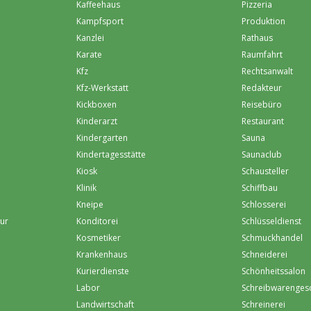
Kaffeehaus
Pizzeria
Kampfsport
Produktion
Kanzlei
Rathaus
Karate
Raumfahrt
Kfz
Rechtsanwalt
Kfz-Werkstatt
Redakteur
Kickboxen
Reisebüro
Kinderarzt
Restaurant
Kindergarten
Sauna
Kindertagesstätte
Saunaclub
Kiosk
Schausteller
Klinik
Schiffbau
Kneipe
Schlosserei
eur
Konditorei
Schlüsseldienst
Kosmetiker
Schmuckhandel
Krankenhaus
Schneiderei
Kurierdienste
Schönheitssalon
Labor
Schreibwarenges
Landwirtschaft
Schreinerei