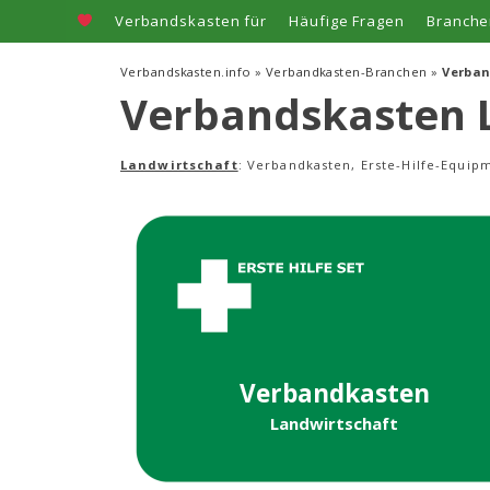
Zum
Verbandskasten für
Häufige Fragen
Branche
Inhalt
springen
Verbandskasten.info
»
Verbandkasten-Branchen
»
Verban
Verbandskasten 
Landwirtschaft
: Verbandkasten, Erste-Hilfe-Equip
Verbandkasten
Landwirtschaft