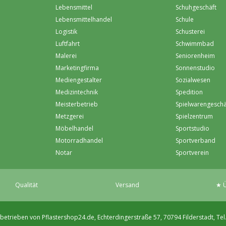
Lebensmittel
Schuhgeschäft
Lebensmittelhandel
Schule
Logistik
Schusterei
Luftfahrt
Schwimmbad
Malerei
Seniorenheim
Marketingfirma
Sonnenstudio
Mediengestalter
Sozialwesen
Medizintechnik
Spedition
Meisterbetrieb
Spielwarengeschä
Metzgerei
Spielzentrum
Möbelhandel
Sportstudio
Motorradhandel
Sportverband
Notar
Sportverein
Qualität
Versand
★ Ü
betrieben von Pflastershop24.de, Echterdingerstraße 57, 70794 Filderstadt, Tel