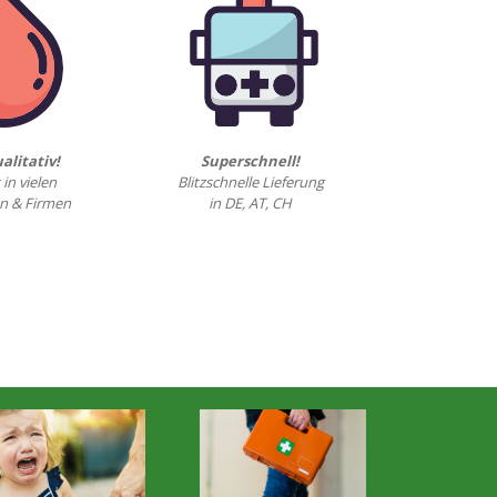
alitativ!
Superschnell!
 in vielen
Blitzschnelle Lieferung
n & Firmen
in DE, AT, CH