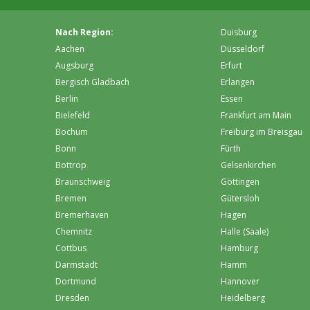
Nach Region:
Duisburg
Aachen
Düsseldorf
Augsburg
Erfurt
Bergisch Gladbach
Erlangen
Berlin
Essen
Bielefeld
Frankfurt am Main
Bochum
Freiburg im Breisgau
Bonn
Fürth
Bottrop
Gelsenkirchen
Braunschweig
Göttingen
Bremen
Gütersloh
Bremer­haven
Hagen
Chemnitz
Halle (Saale)
Cottbus
Hamburg
Darmstadt
Hamm
Dortmund
Hannover
Dresden
Heidelberg