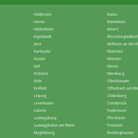
Heilbronn
Mainz
Herne
Mannheim
Hildesheim
Moers
Ingolstadt
Mönchen­gladbac
Jena
Mülheim an der R
Karlsruhe
München
Kassel
Münster
Kiel
Neuss
Koblenz
Nürnberg
Köln
Oberhausen
Krefeld
Offenbach am Ma
Leipzig
Oldenburg
Leverkusen
Osnabrück
Lübeck
Paderborn
Ludwigsburg
Pforzheim
Ludwigshafen am Rhein
Potsdam
Magdeburg
Recklinghausen