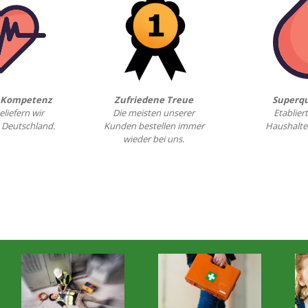
& Kompetenz
Zufriedene Treue
Superqu
eliefern wir
Die meisten unserer
Etabliert
 Deutschland.
Kunden bestellen immer
Haushalte
wieder bei uns.