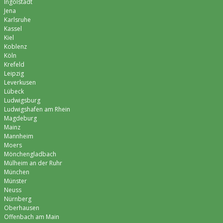
Ingolstadt
Jena
Karlsruhe
Kassel
Kiel
Koblenz
Köln
Krefeld
Leipzig
Leverkusen
Lübeck
Ludwigsburg
Ludwigshafen am Rhein
Magdeburg
Mainz
Mannheim
Moers
Mönchen­gladbach
Mülheim an der Ruhr
München
Münster
Neuss
Nürnberg
Oberhausen
Offenbach am Main