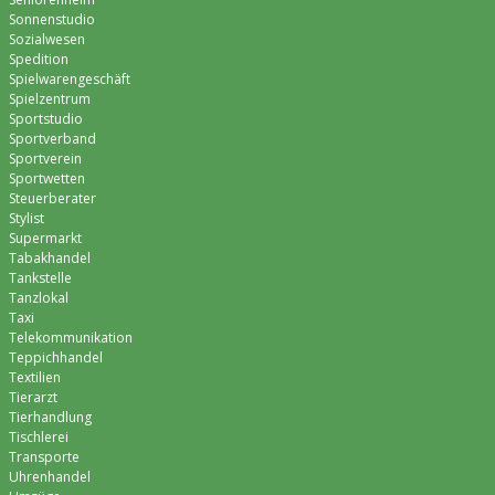
Sonnenstudio
Sozialwesen
Spedition
Spielwarengeschäft
Spielzentrum
Sportstudio
Sportverband
Sportverein
Sportwetten
Steuerberater
Stylist
Supermarkt
Tabakhandel
Tankstelle
Tanzlokal
Taxi
Telekommunikation
Teppichhandel
Textilien
Tierarzt
Tierhandlung
Tischlerei
Transporte
Uhrenhandel