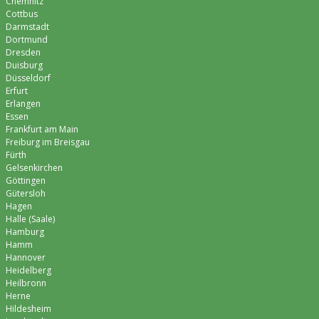
Chemnitz
Cottbus
Darmstadt
Dortmund
Dresden
Duisburg
Düsseldorf
Erfurt
Erlangen
Essen
Frankfurt am Main
Freiburg im Breisgau
Fürth
Gelsenkirchen
Göttingen
Gütersloh
Hagen
Halle (Saale)
Hamburg
Hamm
Hannover
Heidelberg
Heilbronn
Herne
Hildesheim