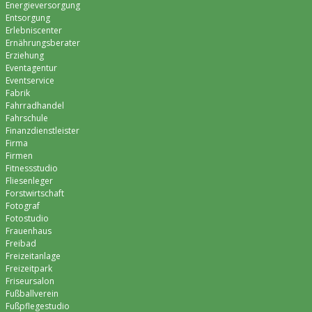
Energieversorgung
Entsorgung
Erlebniscenter
Ernährungsberater
Erziehung
Eventagentur
Eventservice
Fabrik
Fahrradhandel
Fahrschule
Finanzdienstleister
Firma
Firmen
Fitnessstudio
Fliesenleger
Forstwirtschaft
Fotograf
Fotostudio
Frauenhaus
Freibad
Freizeitanlage
Freizeitpark
Friseursalon
Fußballverein
Fußpflegestudio