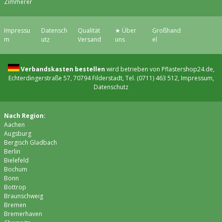
Zimmerer
Impressu
Datensch
Qualität
★ Über
Großhand
m
utz
Versand
uns
el
Verbandskasten bestellen
wird betrieben von Pflastershop24.de,
Echterdingerstraße 57, 70794 Filderstadt, Tel. (0711) 463 512,
Impressum
,
Datenschutz
Nach Region:
Aachen
Augsburg
Bergisch Gladbach
Berlin
Bielefeld
Bochum
Bonn
Bottrop
Braunschweig
Bremen
Bremer­haven