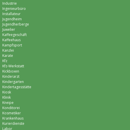
Industrie
Ingenieurbüro
Installateur
Jugendheim
Jugendherberge
Juwelier
Kaffeegeschäft
Kaffeehaus
Kampfsport
Kanzlei
Karate
Kfz
Kfz-Werkstatt
Kickboxen
Kinderarzt
Kindergarten
Kindertagesstätte
Kiosk
Klinik
Kneipe
Konditorei
Kosmetiker
Krankenhaus
Kurierdienste
Labor