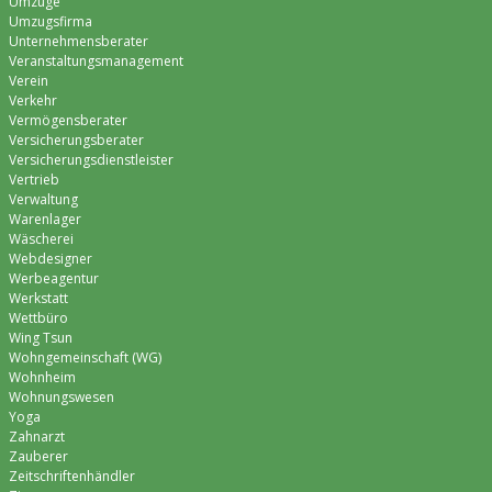
Umzüge
Umzugsfirma
Unternehmensberater
Veranstaltungsmanagement
Verein
Verkehr
Vermögensberater
Versicherungsberater
Versicherungsdienstleister
Vertrieb
Verwaltung
Warenlager
Wäscherei
Webdesigner
Werbeagentur
Werkstatt
Wettbüro
Wing Tsun
Wohngemeinschaft (WG)
Wohnheim
Wohnungswesen
Yoga
Zahnarzt
Zauberer
Zeitschriftenhändler