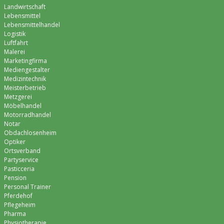
Landwirtschaft
Lebensmittel
Lebensmittelhandel
Logistik
Luftfahrt
Malerei
Marketingfirma
Mediengestalter
Medizintechnik
Meisterbetrieb
Metzgerei
Möbelhandel
Motorradhandel
Notar
Obdachlosenheim
Optiker
Ortsverband
Partyservice
Pasticceria
Pension
Personal Trainer
Pferdehof
Pflegeheim
Pharma
Physiotherapie