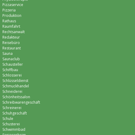
Pizzaservice
Pizzeria
Produktion
Rathaus
Raumfahrt
Rechtsanwalt
Redakteur
Reisebüro
Restaurant
Sauna
Saunaclub
Schausteller
Schiffbau
Schlosserei
Schlüsseldienst
Schmuckhandel
Schneiderei
Schönheitssalon
Schreibwarengeschäft
Schreinerei
Schuhgeschäft
Schule
Schusterei
Schwimmbad
Seniorenheim