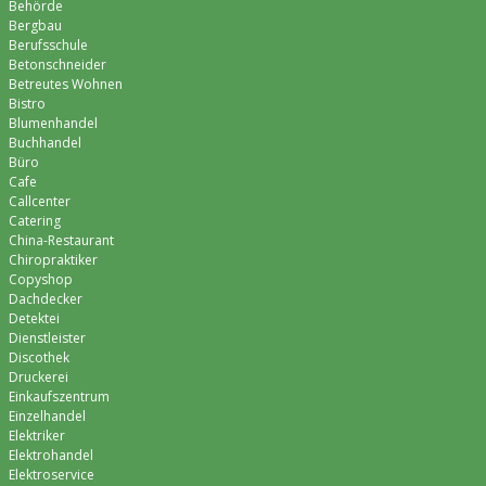
Behörde
Bergbau
Berufsschule
Betonschneider
Betreutes Wohnen
Bistro
Blumenhandel
Buchhandel
Büro
Cafe
Callcenter
Catering
China-Restaurant
Chiropraktiker
Copyshop
Dachdecker
Detektei
Dienstleister
Discothek
Druckerei
Einkaufszentrum
Einzelhandel
Elektriker
Elektrohandel
Elektroservice