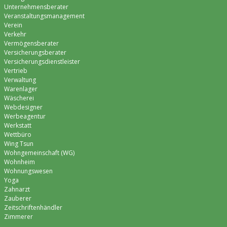
Unternehmensberater
Veranstaltungsmanagement
Verein
Verkehr
Vermögensberater
Versicherungsberater
Versicherungsdienstleister
Vertrieb
Verwaltung
Warenlager
Wäscherei
Webdesigner
Werbeagentur
Werkstatt
Wettbüro
Wing Tsun
Wohngemeinschaft (WG)
Wohnheim
Wohnungswesen
Yoga
Zahnarzt
Zauberer
Zeitschriftenhändler
Zimmerer