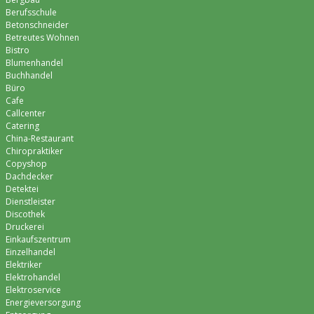
Berufsschule
Betonschneider
Betreutes Wohnen
Bistro
Blumenhandel
Buchhandel
Büro
Cafe
Callcenter
Catering
China-Restaurant
Chiropraktiker
Copyshop
Dachdecker
Detektei
Dienstleister
Discothek
Druckerei
Einkaufszentrum
Einzelhandel
Elektriker
Elektrohandel
Elektroservice
Energieversorgung