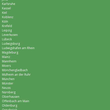
Karlsruhe
Kassel
Kiel
Koblenz
Köln
Krefeld
Leipzig
Leverkusen
Lübeck
Ludwigsburg
Ludwigshafen am Rhein
Magdeburg
Mainz
Mannheim
Moers
Mönchen­gladbach
Mülheim an der Ruhr
München
Münster
Neuss
Nürnberg
Oberhausen
Offenbach am Main
Oldenburg
Osnabrück