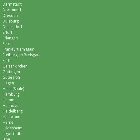
Darmstadt
Dortmund
Dresden
Duisburg
Düsseldorf
Erfurt
Erlangen
Essen
Frankfurt am Main
Freiburg im Breisgau
Fürth
Gelsenkirchen
Göttingen
Gütersloh
Hagen
Halle (Saale)
Hamburg
Hamm
Hannover
Heidelberg
Heilbronn
Herne
Hildesheim
Ingolstadt
Jena