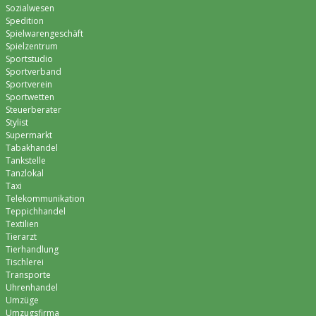
Sozialwesen
Spedition
Spielwarengeschäft
Spielzentrum
Sportstudio
Sportverband
Sportverein
Sportwetten
Steuerberater
Stylist
Supermarkt
Tabakhandel
Tankstelle
Tanzlokal
Taxi
Telekommunikation
Teppichhandel
Textilien
Tierarzt
Tierhandlung
Tischlerei
Transporte
Uhrenhandel
Umzüge
Umzugsfirma