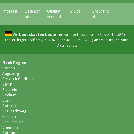
Impressu
Datensch
Qualität
★ Über
Großhand
m
utz
Versand
uns
el
Verbandskasten bestellen
wird betrieben von Pflastershop24.de,
Echterdingerstraße 57, 70794 Filderstadt, Tel. (0711) 463 512,
Impressum
,
Datenschutz
Nach Region:
Aachen
Augsburg
Bergisch Gladbach
Berlin
Bielefeld
Bochum
Bonn
Bottrop
Braunschweig
Bremen
Bremer­haven
Chemnitz
Cottbus