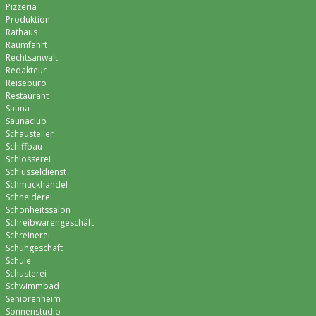
Pizzeria
Produktion
Rathaus
Raumfahrt
Rechtsanwalt
Redakteur
Reisebüro
Restaurant
Sauna
Saunaclub
Schausteller
Schiffbau
Schlosserei
Schlüsseldienst
Schmuckhandel
Schneiderei
Schönheitssalon
Schreibwarengeschäft
Schreinerei
Schuhgeschäft
Schule
Schusterei
Schwimmbad
Seniorenheim
Sonnenstudio