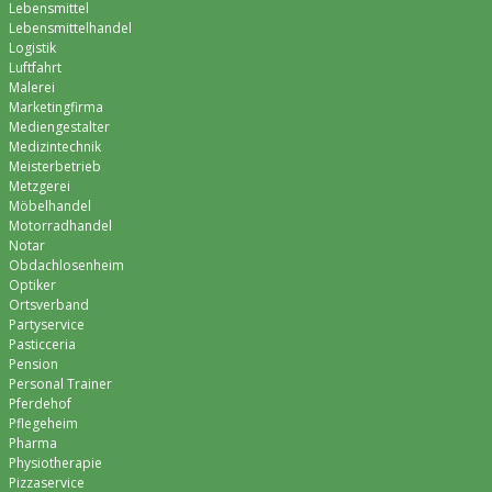
Lebensmittel
Lebensmittelhandel
Logistik
Luftfahrt
Malerei
Marketingfirma
Mediengestalter
Medizintechnik
Meisterbetrieb
Metzgerei
Möbelhandel
Motorradhandel
Notar
Obdachlosenheim
Optiker
Ortsverband
Partyservice
Pasticceria
Pension
Personal Trainer
Pferdehof
Pflegeheim
Pharma
Physiotherapie
Pizzaservice