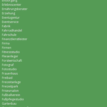
Entsorgung
Erlebniscenter
Ernährungsberater
Erziehung
Eventagentur
Eventservice
Fabrik
Fahrradhandel
Fahrschule
Finanzdienstleister
Firma
Firmen
Fitnessstudio
Fliesenleger
Forstwirtschaft
Fotograf
Fotostudio
Frauenhaus
Freibad
Freizeitanlage
Freizeitpark
Friseursalon
Fußballverein
Fußpflegestudio
Gartenbau