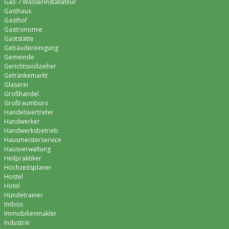
Gas- / Wasserinstallateur
Gasthaus
Gasthof
Gastronomie
Gaststätte
Gebäudereinigung
Gemeinde
Gerichtsvollzieher
Getränkemarkt
Glaserei
Großhandel
Großraumbüro
Handelsvertreter
Handwerker
Handwerksbetrieb
Hausmeisterservice
Hausverwaltung
Heilpraktiker
Hochzeitsplaner
Hostel
Hotel
Hundetrainer
Imbiss
Immobilienmakler
Industrie