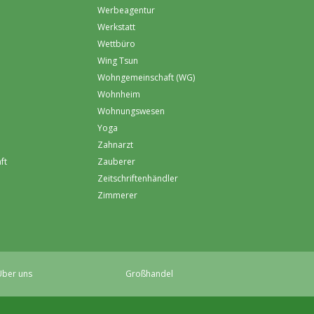
Werbeagentur
Werkstatt
Wettbüro
Wing Tsun
Wohngemeinschaft (WG)
Wohnheim
Wohnungswesen
Yoga
Zahnarzt
ft
Zauberer
Zeitschriftenhändler
Zimmerer
ber uns
Großhandel