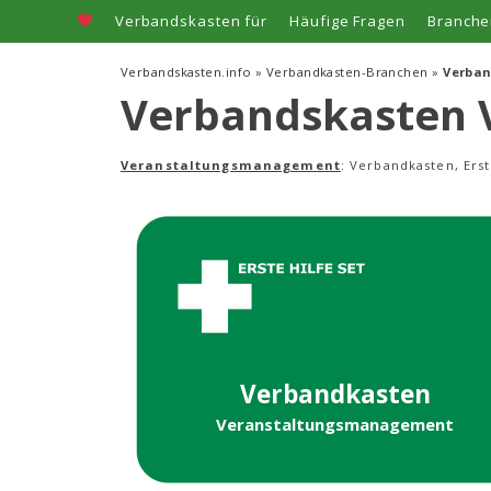
Zum
Verbandskasten für
Häufige Fragen
Branche
Inhalt
springen
Verbandskasten.info
»
Verbandkasten-Branchen
»
Verba
Verbandskasten
Veranstaltungsmanagement
: Verbandkasten, Ers
Verbandkasten
Veranstaltungsmanagement