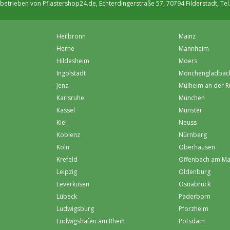
betrieben von Pflastershop24.de, Echterdingerstraße 57, 70794 Filderstadt, Tel
Heilbronn
Mainz
Herne
Mannheim
Hildesheim
Moers
Ingolstadt
Mönchen­gladbac
Jena
Mülheim an der R
Karlsruhe
München
Kassel
Münster
Kiel
Neuss
Koblenz
Nürnberg
Köln
Oberhausen
Krefeld
Offenbach am Ma
Leipzig
Oldenburg
Leverkusen
Osnabrück
Lübeck
Paderborn
Ludwigsburg
Pforzheim
Ludwigshafen am Rhein
Potsdam