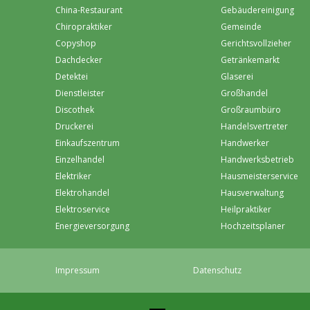
China-Restaurant
Gebäudereinigung
Chiropraktiker
Gemeinde
Copyshop
Gerichtsvollzieher
Dachdecker
Getränkemarkt
Detektei
Glaserei
Dienstleister
Großhandel
Discothek
Großraumbüro
Druckerei
Handelsvertreter
Einkaufszentrum
Handwerker
Einzelhandel
Handwerksbetrieb
Elektriker
Hausmeisterservice
Elektrohandel
Hausverwaltung
Elektroservice
Heilpraktiker
Energieversorgung
Hochzeitsplaner
Impressum
Datenschutz