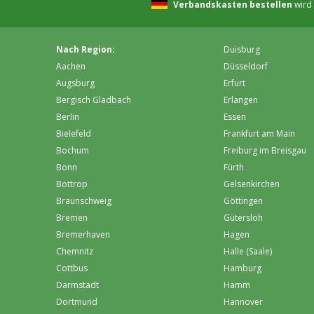
Verbandskasten bestellen
wird 
Nach Region:
Duisburg
Aachen
Düsseldorf
Augsburg
Erfurt
Bergisch Gladbach
Erlangen
Berlin
Essen
Bielefeld
Frankfurt am Main
Bochum
Freiburg im Breisgau
Bonn
Fürth
Bottrop
Gelsenkirchen
Braunschweig
Göttingen
Bremen
Gütersloh
Bremer­haven
Hagen
Chemnitz
Halle (Saale)
Cottbus
Hamburg
Darmstadt
Hamm
Dortmund
Hannover