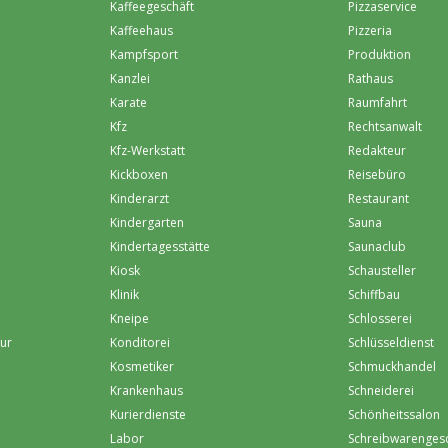
Kaffeegeschäft
Pizzaservice
Kaffeehaus
Pizzeria
Kampfsport
Produktion
Kanzlei
Rathaus
Karate
Raumfahrt
Kfz
Rechtsanwalt
Kfz-Werkstatt
Redakteur
Kickboxen
Reisebüro
Kinderarzt
Restaurant
Kindergarten
Sauna
Kindertagesstätte
Saunaclub
Kiosk
Schausteller
Klinik
Schiffbau
Kneipe
Schlosserei
eur
Konditorei
Schlüsseldienst
Kosmetiker
Schmuckhandel
Krankenhaus
Schneiderei
Kurierdienste
Schönheitssalon
Labor
Schreibwarenges