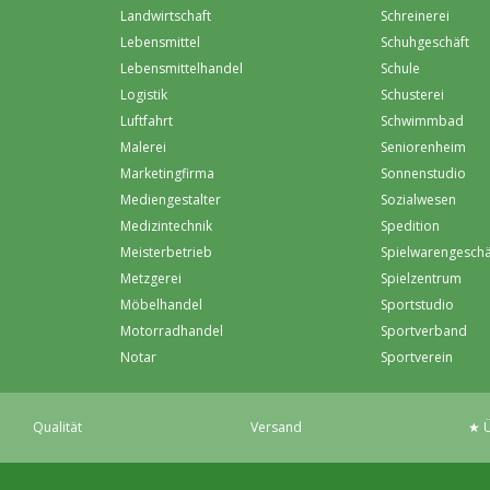
Landwirtschaft
Schreinerei
Lebensmittel
Schuhgeschäft
Lebensmittelhandel
Schule
Logistik
Schusterei
Luftfahrt
Schwimmbad
Malerei
Seniorenheim
Marketingfirma
Sonnenstudio
Mediengestalter
Sozialwesen
Medizintechnik
Spedition
Meisterbetrieb
Spielwarengeschä
Metzgerei
Spielzentrum
Möbelhandel
Sportstudio
Motorradhandel
Sportverband
Notar
Sportverein
Qualität
Versand
★ Ü