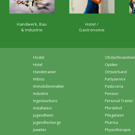
Hotel /
Handwerk, Bau
Gastronomie
& Industrie
Hostel
Obdachlosenhei
Hotel
Optiker
Hundetrainer
Ortsverband
Imbiss
Partyservice
Immobilienmakler
Pasticceria
Industrie
Pension
Ingenieurbüro
Personal Trainer
Installateur
Pferdehof
Jugendheim
Pflegeheim
Jugendherberge
Pharma
Juwelier
Physiotherapie