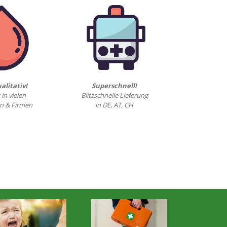
alitativ!
Superschnell!
 in vielen
Blitzschnelle Lieferung
n & Firmen
in DE, AT, CH