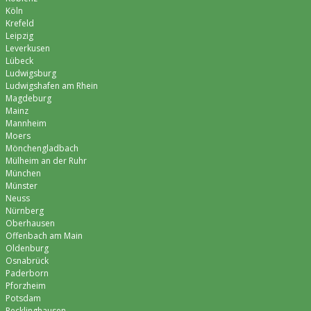
Köln
Krefeld
Leipzig
Leverkusen
Lübeck
Ludwigsburg
Ludwigshafen am Rhein
Magdeburg
Mainz
Mannheim
Moers
Mönchen­gladbach
Mülheim an der Ruhr
München
Münster
Neuss
Nürnberg
Oberhausen
Offenbach am Main
Oldenburg
Osnabrück
Paderborn
Pforzheim
Potsdam
Recklinghausen