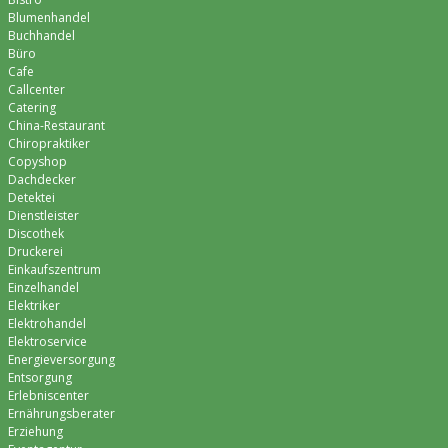
Blumenhandel
Buchhandel
Büro
Cafe
Callcenter
Catering
China-Restaurant
Chiropraktiker
Copyshop
Dachdecker
Detektei
Dienstleister
Discothek
Druckerei
Einkaufszentrum
Einzelhandel
Elektriker
Elektrohandel
Elektroservice
Energieversorgung
Entsorgung
Erlebniscenter
Ernährungsberater
Erziehung