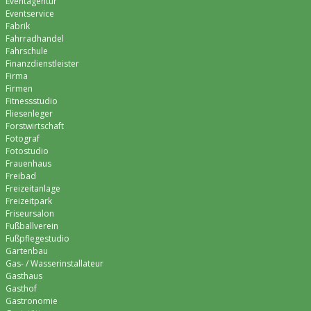
Eventagentur
Eventservice
Fabrik
Fahrradhandel
Fahrschule
Finanzdienstleister
Firma
Firmen
Fitnessstudio
Fliesenleger
Forstwirtschaft
Fotograf
Fotostudio
Frauenhaus
Freibad
Freizeitanlage
Freizeitpark
Friseursalon
Fußballverein
Fußpflegestudio
Gartenbau
Gas- / Wasserinstallateur
Gasthaus
Gasthof
Gastronomie