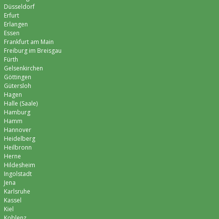
Düsseldorf
Erfurt
Erlangen
Essen
Frankfurt am Main
Freiburg im Breisgau
Fürth
Gelsenkirchen
Göttingen
Gütersloh
Hagen
Halle (Saale)
Hamburg
Hamm
Hannover
Heidelberg
Heilbronn
Herne
Hildesheim
Ingolstadt
Jena
Karlsruhe
Kassel
Kiel
Koblenz