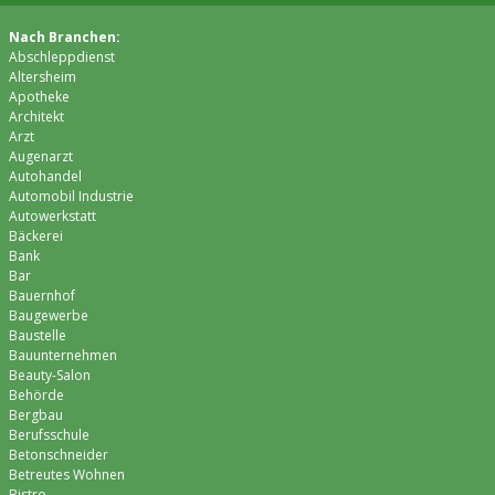
Nach Branchen:
Abschleppdienst
Altersheim
Apotheke
Architekt
Arzt
Augenarzt
Autohandel
Automobil Industrie
Autowerkstatt
Bäckerei
Bank
Bar
Bauernhof
Baugewerbe
Baustelle
Bauunternehmen
Beauty-Salon
Behörde
Bergbau
Berufsschule
Betonschneider
Betreutes Wohnen
Bistro