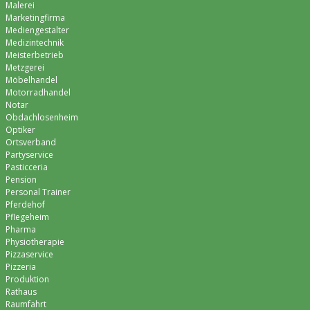
Malerei
Marketingfirma
Mediengestalter
Medizintechnik
Meisterbetrieb
Metzgerei
Möbelhandel
Motorradhandel
Notar
Obdachlosenheim
Optiker
Ortsverband
Partyservice
Pasticceria
Pension
Personal Trainer
Pferdehof
Pflegeheim
Pharma
Physiotherapie
Pizzaservice
Pizzeria
Produktion
Rathaus
Raumfahrt