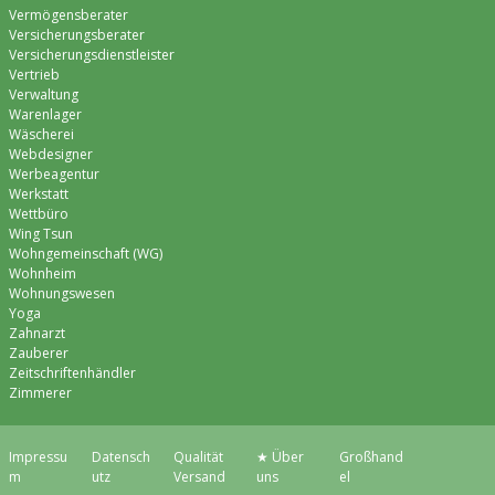
Vermögensberater
Versicherungsberater
Versicherungsdienstleister
Vertrieb
Verwaltung
Warenlager
Wäscherei
Webdesigner
Werbeagentur
Werkstatt
Wettbüro
Wing Tsun
Wohngemeinschaft (WG)
Wohnheim
Wohnungswesen
Yoga
Zahnarzt
Zauberer
Zeitschriftenhändler
Zimmerer
Impressu
Datensch
Qualität
★ Über
Großhand
m
utz
Versand
uns
el