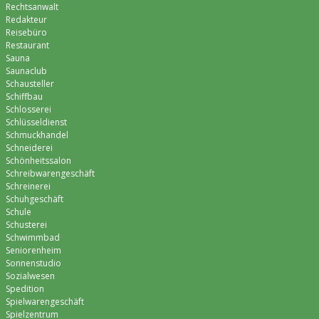
Rechtsanwalt
Redakteur
Reisebüro
Restaurant
Sauna
Saunaclub
Schausteller
Schiffbau
Schlosserei
Schlüsseldienst
Schmuckhandel
Schneiderei
Schönheitssalon
Schreibwarengeschäft
Schreinerei
Schuhgeschäft
Schule
Schusterei
Schwimmbad
Seniorenheim
Sonnenstudio
Sozialwesen
Spedition
Spielwarengeschäft
Spielzentrum