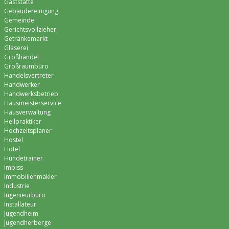
Gaststätte
Gebäudereinigung
Gemeinde
Gerichtsvollzieher
Getränkemarkt
Glaserei
Großhandel
Großraumbüro
Handelsvertreter
Handwerker
Handwerksbetrieb
Hausmeisterservice
Hausverwaltung
Heilpraktiker
Hochzeitsplaner
Hostel
Hotel
Hundetrainer
Imbiss
Immobilienmakler
Industrie
Ingenieurbüro
Installateur
Jugendheim
Jugendherberge